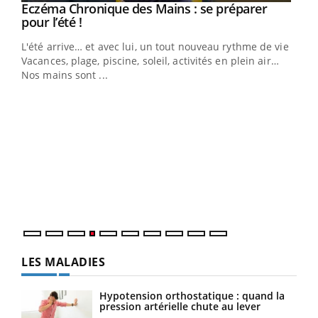
Eczéma Chronique des Mains : se préparer
Youtube
Youtube
pour l’été !
L'été arrive… et avec lui, un tout nouveau rythme de vie !
Vacances, plage, piscine, soleil, activités en plein air…
Nos mains sont ...
Dia
You
Le 
pers
ques
LES MALADIES
Hypotension orthostatique : quand la
pression artérielle chute au lever