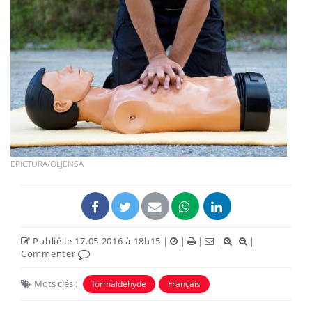
EPICTURA/OLJENSA
Publié le 17.05.2016 à 18h15
|
|
|
|
|
Commenter
Mots clés :
formaldéhyde
Français