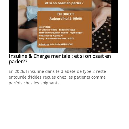
Insuline & Charge mentale : et si on osait en
Youtube
Youtube
parler??
En 2026, l'insuline dans le diabète de type 2 reste
entourée d'idées reçues chez les patients comme
parfois chez les soignants.
Eczéma Chronique des Mains : se préparer
Dia
Youtube
You
Youtube
pour l’été !
Le 
L'été arrive… et avec lui, un tout nouveau rythme de vie !
pers
Vacances, plage, piscine, soleil, activités en plein air…
ques