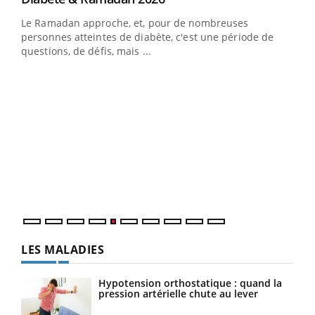
Le Ramadan approche, et, pour de nombreuses
vie !
personnes atteintes de diabète, c'est une période de
…
questions, de défis, mais ...
Un 
You
à l
Un é
mati
numé
LES MALADIES
Hypotension orthostatique : quand la
pression artérielle chute au lever