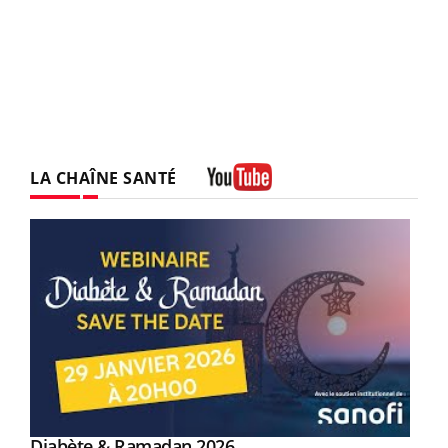
LA CHAÎNE SANTÉ
Youtube
Youtube
Diabète & Ramadan 2026
Youtube