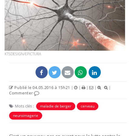
KTSDESIGN/EPICTURA
Publié le 04.05.2016 à 15h21
|
|
|
|
|
Commenter
Mots clés :
maladie de berger
cerveau
neuroimagerie