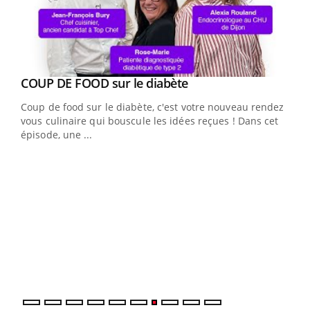
Youtube
cès
COUP DE FOOD sur le diabète
Youtube
Coup de food sur le diabète, c'est votre nouveau rendez-
 en
vous culinaire qui bouscule les idées reçues ! Dans cet
u
épisode, une ...
Qua
You
"Les
trav
DRH 