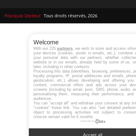
Pourquoi Docteur
Tous droits réservés, 2026
Welcome
With our 225
partners
, we wish to store and access info
your devices (cookies, pixels in emails, etc.), combine
your personal data with our partners, whether collecte
website or in our emails, already held by some of us, o
later, including in other contexts.
Processing this data (identifiers, browsing, preferences, 
loyalty programs, IP, postal addresses and emails, phon
geolocation, etc.) allows developing and offering you 
content, commercial offers and ads across your de
screens (including by email, post, SMS, phone, audio, a
personalising them, measuring their performance, and 
audiences.
You can "accept all" and withdraw your consent at any ti
"cookies" footer link
. You can also "set detailed prefere
object to processing activities not subject to conse
choices remain valid for 6 months.
powered by
Accept all