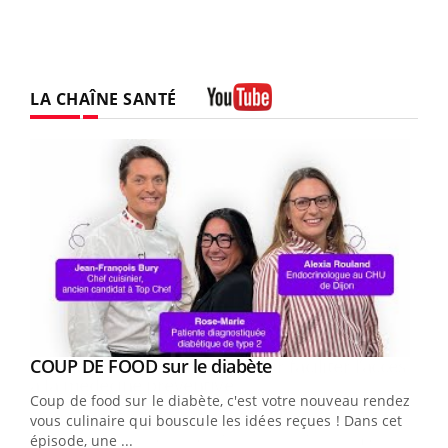
LA CHAÎNE SANTÉ
Youtube
Youtube
cès
COUP DE FOOD sur le diabète
Youtube
Coup de food sur le diabète, c'est votre nouveau rendez-
 en
vous culinaire qui bouscule les idées reçues ! Dans cet
u
épisode, une ...