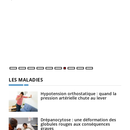
Qua
You
"Les
trav
DRH 
LES MALADIES
Hypotension orthostatique : quand la
pression artérielle chute au lever
Drépanocytose : une déformation des
globules rouges aux conséquences
graves