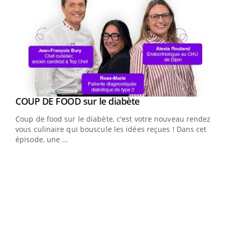
Youtube
cès
COUP DE FOOD sur le diabète
Youtube
Coup de food sur le diabète, c'est votre nouveau rendez-
 en
vous culinaire qui bouscule les idées reçues ! Dans cet
u
épisode, une ...
Qua
You
"Les
trav
DRH 