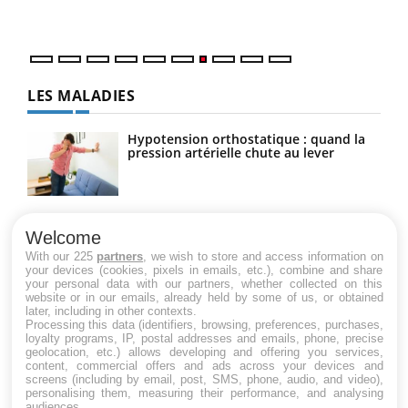
LES MALADIES
Hypotension orthostatique : quand la
pression artérielle chute au lever
Drépanocytose : une déformation des
globules rouges aux conséquences
Welcome
graves
With our 225
partners
, we wish to store and access information on
your devices (cookies, pixels in emails, etc.), combine and share
your personal data with our partners, whether collected on this
website or in our emails, already held by some of us, or obtained
Maladie de Charcot (Sclérose latérale
later, including in other contexts.
amyotrophique)
Processing this data (identifiers, browsing, preferences, purchases,
loyalty programs, IP, postal addresses and emails, phone, precise
geolocation, etc.) allows developing and offering you services,
content, commercial offers and ads across your devices and
screens (including by email, post, SMS, phone, audio, and video),
personalising them, measuring their performance, and analysing
audiences.