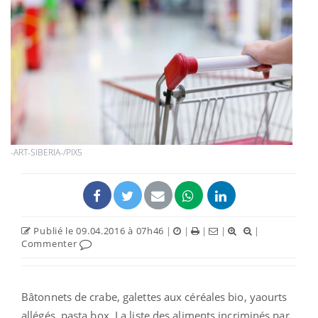
-ART-SIBERIA-/PIX5
Publié le 09.04.2016 à 07h46
|
|
|
|
|
Commenter
Bâtonnets de crabe, galettes aux céréales bio, yaourts
allégés, pasta box. La liste des aliments incriminés par