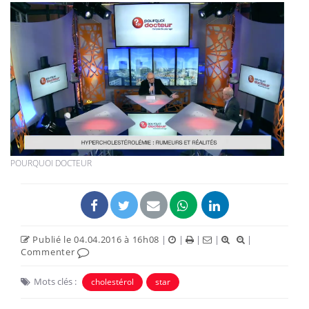
POURQUOI DOCTEUR
Publié le 04.04.2016 à 16h08
|
|
|
|
|
Commenter
Mots clés :
cholestérol
star