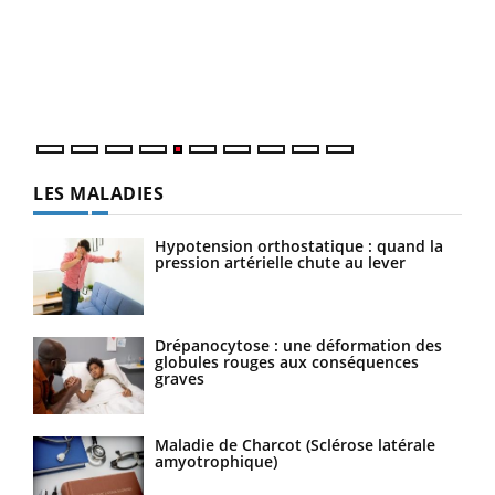
à l
Un é
mati
numé
LES MALADIES
Hypotension orthostatique : quand la
pression artérielle chute au lever
Drépanocytose : une déformation des
globules rouges aux conséquences
graves
Maladie de Charcot (Sclérose latérale
amyotrophique)