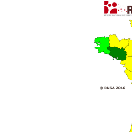
Pourquoi manger moins
de protéines pourrait
finalement être bénéfique