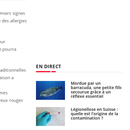
emiers signes
 des allergies
our
ie pourra
EN DIRECT
aditionnelles
raison a
par un
Comment gérer le
a, une petite fille
sommeil des enfants en
e grâce à un
vacances ?
ômes
essentiel
(yeux rouges
lose en Suisse :
Bilan prévention : ce que
st l’origine de la
les kinés pourront
nation ?
bientôt faire