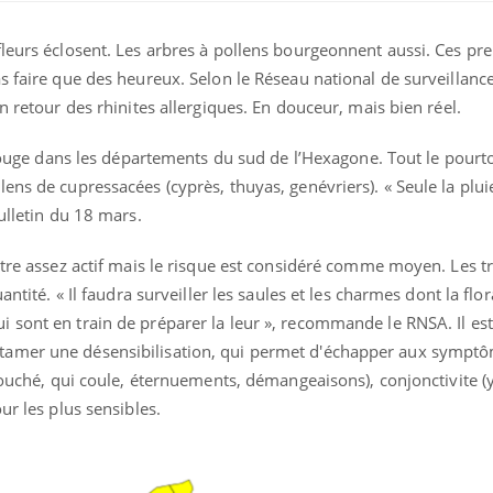
fleurs éclosent. Les arbres à pollens bourgeonnent aussi. Ces pr
s faire que des heureux. Selon le Réseau national de surveillance
n retour des rhinites allergiques. En douceur, mais bien réel.
r rouge dans les départements du sud de l’Hexagone. Tout le pourt
ens de cupressacées (cyprès, thuyas, genévriers). « Seule la plu
ulletin du 18 mars.
ntre assez actif mais le risque est considéré comme moyen. Les tr
antité. « Il faudra surveiller les saules et les charmes dont la flo
Grossesse et chaleur : ce
Mordue 
 sont en train de préparer la leur », recommande le RNSA. Il est
que dit la science
barracud
secouru
tamer une désensibilisation, qui permet d'échapper aux sympt
réflexe 
 bouché, qui coule, éternuements, démangeaisons), conjonctivite 
ur les plus sensibles.
Le smartphone nuit-il à
Légionel
l'apprentissage de la
quelle e
lecture ?
contami