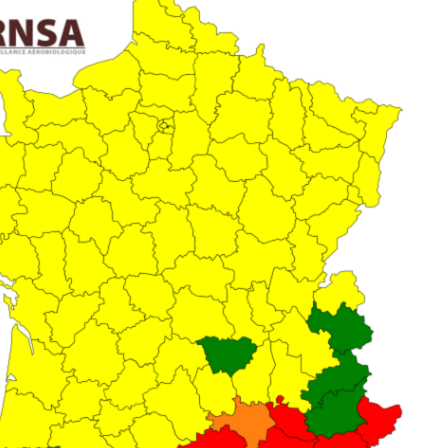
Mordue par une tique en
Allergie
vacances, elle reste dans
une nou
le coma pendant 42 jours
les réac