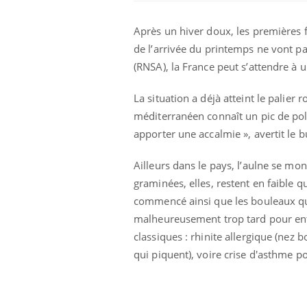
Après un hiver doux, les premières 
de l’arrivée du printemps ne vont pa
(RNSA), la France peut s’attendre à u
La situation a déjà atteint le palie
méditerranéen connaît un pic de poll
apporter une accalmie », avertit le b
Ailleurs dans le pays, l’aulne se mo
graminées, elles, restent en faible qu
Fortes chaleurs :
commencé ainsi que les bouleaux qui
pourquoi le risque de
noyade grimpe-t-il ?
malheureusement trop tard pour en
classiques : rhinite allergique (nez
qui piquent), voire crise d'asthme po
Le Viagra pourrait-il
freiner la propagation du
cancer ?