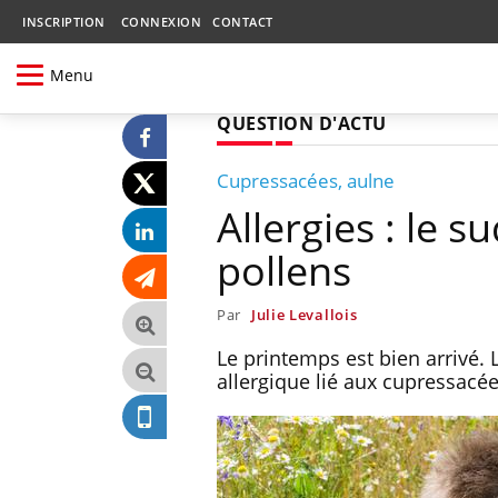
INSCRIPTION
CONNEXION
CONTACT
Menu
QUESTION D'ACTU
Cupressacées, aulne
Allergies : le s
pollens
Par
Julie Levallois
Le printemps est bien arrivé.
allergique lié aux cupressacées