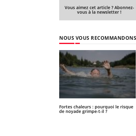
Vous aimez cet article ? Abonnez-
vous à la newsletter !
Eczéma Chronique des Mains :
Car
Youtube
You
Youtube
expliquer ma maladie
pré
NOUS VOUS RECOMMANDON
Il y a des sujets qui sont faciles à aborder...
Fati
d'autres non ! D'un côté, poser des
mêm
questions sur la maladie d'un proche c'est
care
montrer ...
...
Fortes chaleurs : pourquoi le risque
de noyade grimpe-t-il ?