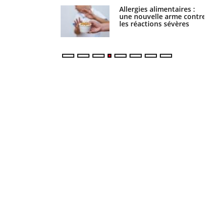
s alimentaires :
TDAH : quel est ce
velle arme contre
traitement autorisé aux
tions sévères
États-Unis ?