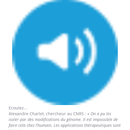
Ecoutez...
Alexandre Charlet,
chercheur au CNRS : «
On a pu les
isoler par des modifications du génome. Il est impossible de
faire cela chez l’humain. Les applications thérapeutiques sont