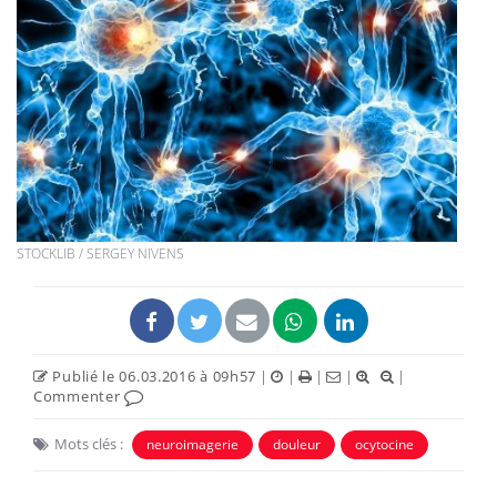
STOCKLIB / SERGEY NIVENS
Publié le 06.03.2016 à 09h57
|
|
|
|
|
Commenter
Mots clés :
neuroimagerie
douleur
ocytocine