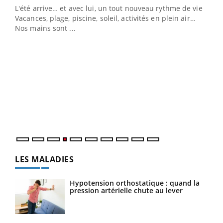
L'été arrive… et avec lui, un tout nouveau rythme de vie !
Vacances, plage, piscine, soleil, activités en plein air…
Nos mains sont ...
Dia
You
Le 
pers
ques
LES MALADIES
Hypotension orthostatique : quand la
pression artérielle chute au lever