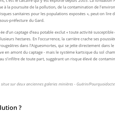
nt, c’est le calcaire qui y est exploité depuis 2005. La fondation 
ue à la poursuite de la pollution, de la contamination de l’envir
risques sanitaires pour les populations exposées », peut-on lire 
a sous-préfecture du Gard.
ée d’un captage d’eau potable exclut « toute activité susceptibl
lusieurs hectares. En l’occurrence, la carrière crache ses poussiè
ts rougeâtres dans l'Aiguesmortes, qui se jette directement dans l
rouve en amont du captage - mais le système kartsique du sol cha
’eau s’infiltre de toute part, suggérant un risque élevé de contami
 se situe sur deux anciennes galeries minières - Guérin/Pourquoidoct
lution ?