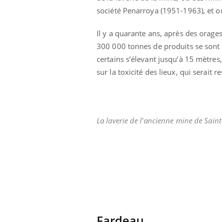
société Penarroya (1951-1963), et où
Il y a quarante ans, après des orages
300 000 tonnes de produits se sont
certains s’élevant jusqu’à 15 mètres,
sur la toxicité des lieux, qui serai
La laverie de l'ancienne mine de Sain
prendre pour
Insuline & Charge mentale : et si on
Ecz
Youtube
You
Youtube
osait en parler??
pré
llard mental ou
En 2026, l'insuline dans le diabète de type 2
L'ét
tômes de la
reste entourée d'idées reçues chez les
ryth
Fardeau