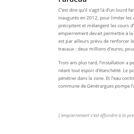
les ce qui la rend
patients comme parfois chez les soignants.
sole
sont
C’est dire qu’il s’agit là d’un lourd f
inaugurés en 2012, pour limiter les 
précipitent et mélangent les cours d’e
empierrement devait permettre à la riv
est par ailleurs prévu de renforcer l
travaux : deux millions d’euros, pour
Trois ans plus tard, l’installation a
néant tout espoir d’étanchéité. Le po
pénétrer dans la zone. Et l’eau contin
commune de Générargues pompe l’eau
L'empierrement s'est effondré à la p