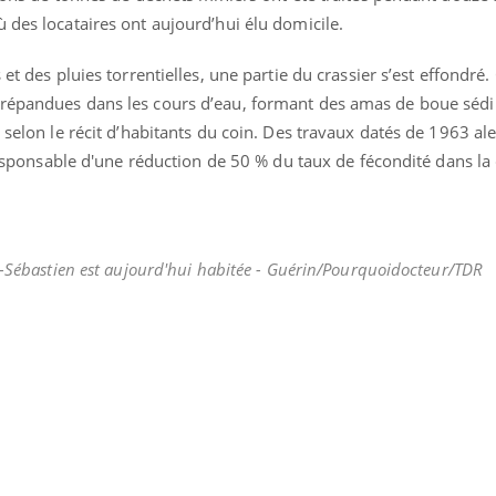
 des locataires ont aujourd’hui élu domicile.
 et des pluies torrentielles, une partie du crassier s’est effondré
 répandues dans les cours d’eau, formant des amas de boue séd
 selon le récit d’habitants du coin. Des travaux datés de 1963 ale
t responsable d'une réduction de 50 % du taux de fécondité dans
t-Sébastien est aujourd'hui habitée - Guérin/Pourquoidocteur/TDR
éma Chronique des Mains : se
Diabète & Ramadan 
tube
Youtube
Youtube
parer pour l’été !
Le Ramadan approche, et,
é arrive… et avec lui, un tout nouveau
nombreuses personnes at
me de vie ! Vacances, plage, piscine,
diabète, c'est une périod