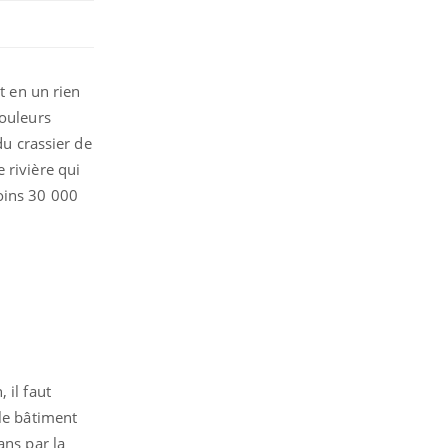
t en un rien
couleurs
du crassier de
 rivière qui
oins 30 000
 il faut
 le bâtiment
ans par la