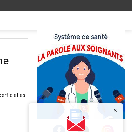
he
erficielles
Publicité