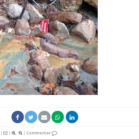
Comment oublier les
Chikung
écrans en vacances ?
West Nil
t-il dan
France ?
Toujours connectés :
Les méd
comment le travail
protègen
empiète de plus en plus
?
sur nos soirées
Cancer colorectal : une
Cytomég
stratégie simple aurait
change d
changé la donne au Pays
charge 
basque
enceint
|
|
|
Commenter