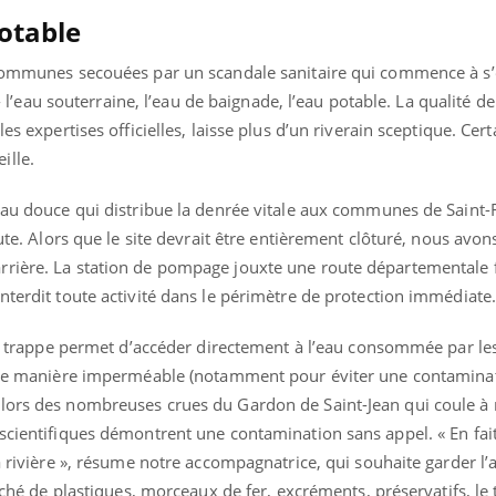
potable
 communes secouées par un scandale sanitaire qui commence à s’é
 - l’eau souterraine, l’eau de baignade, l’eau potable. La qualité de
les expertises officielles, laisse plus d’un riverain sceptique. Cer
ille.
eau douce qui distribue la denrée vitale aux communes de Saint-F
oute. Alors que le site devrait être entièrement clôturé, nous avo
rrière. La station de pompage jouxte une route départementale 
nterdit toute activité dans le périmètre de protection immédiate
une trappe permet d’accéder directement à l’eau consommée par les
se de manière imperméable (notamment pour éviter une contamina
 lors des nombreuses crues du Gardon de Saint-Jean qui coule à
scientifiques démontrent une contamination sans appel. « En fait
la rivière », résume notre accompagnatrice, qui souhaite garder l
onché de plastiques, morceaux de fer, excréments, préservatifs, le