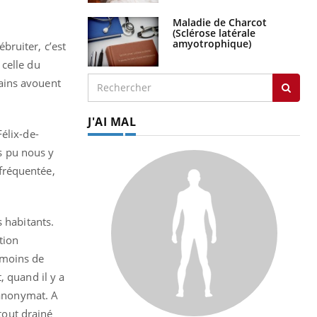
Maladie de Charcot
(Sclérose latérale
amyotrophique)
bruiter, c’est
 celle du
tains avouent
J'AI MAL
élix-de-
ns pu nous y
fréquentée,
.
 habitants.
tion
 moins de
, quand il y a
’anonymat. A
 tout drainé