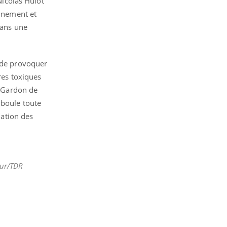
Nicolas Hulot
onnement et
dans une
e de provoquer
res toxiques
e Gardon de
mboule toute
nation des
eur/TDR