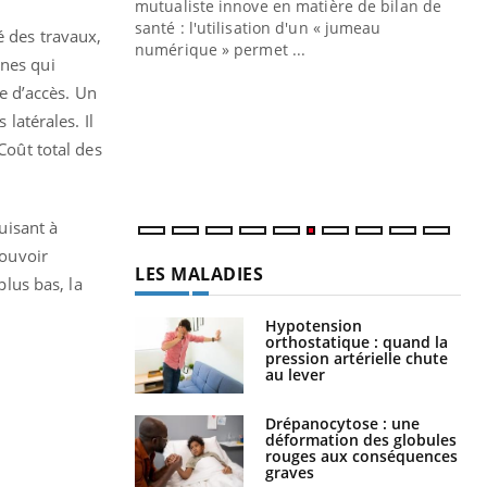
mutualiste innove en matière de bilan de
santé : l'utilisation d'un « jumeau
cé des travaux,
CO
You
numérique » permet ...
nnes qui
Cou
te d’accès. Un
nou
latérales. Il
bou
Coût total des
épi
uisant à
pouvoir
LES MALADIES
plus bas, la
Hypotension
orthostatique : quand la
pression artérielle chute
au lever
Drépanocytose : une
déformation des globules
rouges aux conséquences
graves