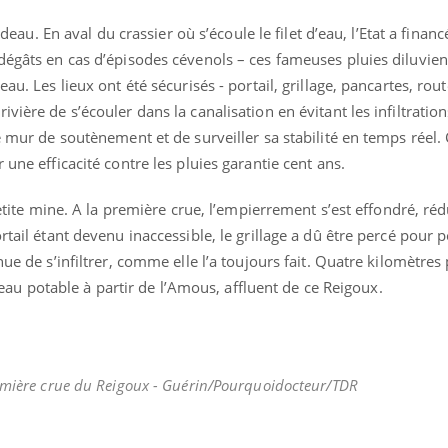
il, activités en plein air… Nos mains
défis, mais ...
 ...
ardeau. En aval du crassier où s’écoule le filet d’eau, l’Etat a finan
dégâts en cas d’épisodes cévenols – ces fameuses pluies diluvie
au. Les lieux ont été sécurisés - portail, grillage, pancartes, rou
ière de s’écouler dans la canalisation en évitant les infiltrations 
e mur de soutènement et de surveiller sa stabilité en temps réel. 
 une efficacité contre les pluies garantie cent ans.
 petite mine. A la première crue, l’empierrement s’est effondré, réd
rtail étant devenu inaccessible, le grillage a dû être percé pour 
ue de s’infiltrer, comme elle l’a toujours fait. Quatre kilomètres 
 potable à partir de l’Amous, affluent de ce Reigoux.
remière crue du Reigoux - Guérin/Pourquoidocteur/TDR