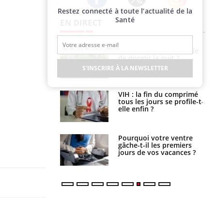
Restez connecté à toute l’actualité de la
Twitter
Facebook
Instagram
Santé
EN DIRECT
unya, dengue,
La sieste empêche-t-elle
e : que se passe-
de dormir la nuit ?
s le sud de la
S'INSCRIRE À LA NEWSLETTER
icaments GLP-1
VIH : la fin du comprimé
t-ils aussi les os
tous les jours se profile-t-
elle enfin ?
alovirus : ce qui
Pourquoi votre ventre
ans la prise en
gâche-t-il les premiers
des femmes
jours de vos vacances ?
es