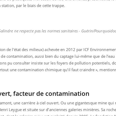
 station, par le biais de cette trappe.
Salindre ne respecte pas les normes sanitaires - Guérin/Pourquoido
tion de l'état des milieux) achevée en 2012 par ICF Environnement
de contamination, aussi bien du captage lui-même que de l’eau 
s pu consulter insiste sur les foyers de pollution potentiels, d
surtout une contamination chimique qu’il faut craindre », mentionne
uvert, facteur de contamination
amont, une carrière à ciel ouvert. Ou une gigantesque mine qui 
Henri Leygue et située sur d’anciennes galeries minières. Sa roch