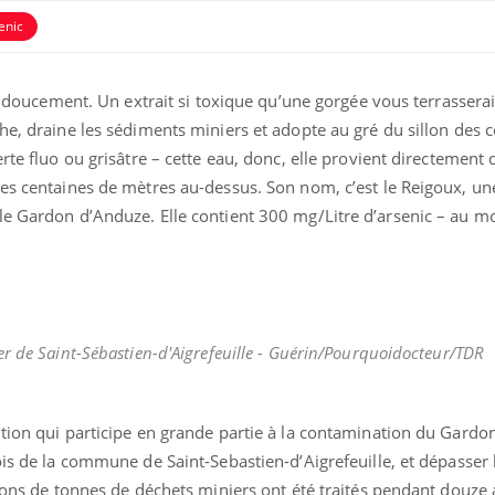
enic
ut doucement. Un extrait si toxique qu’une gorgée vous terrasserai
he, draine les sédiments miniers et adopte au gré du sillon des 
rte fluo ou grisâtre – cette eau, donc, elle provient directement 
es centaines de mètres au-dessus. Son nom, c’est le Reigoux, une
le Gardon d’Anduze. Elle contient 300 mg/Litre d’arsenic – au m
er de Saint-Sébastien-d'Aigrefeuille - Guérin/Pourquoidocteur/TDR
tion qui participe en grande partie à la contamination du Gardon,
ois de la commune de Saint-Sebastien-d’Aigrefeuille, et dépasser
lions de tonnes de déchets miniers ont été traités pendant douze 