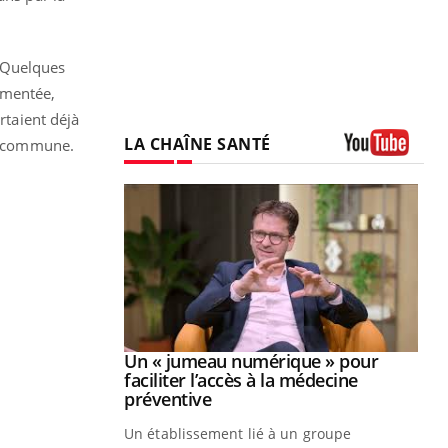
. Quelques
imentée,
rtaient déjà
LA CHAÎNE SANTÉ
 la commune.
Youtube
Youtube
2026
Un « jumeau numérique » pour
Youtube
faciliter l’accès à la médecine
 pour de
Youtube
préventive
teintes de
Un établissement lié à un groupe
e de questions, de