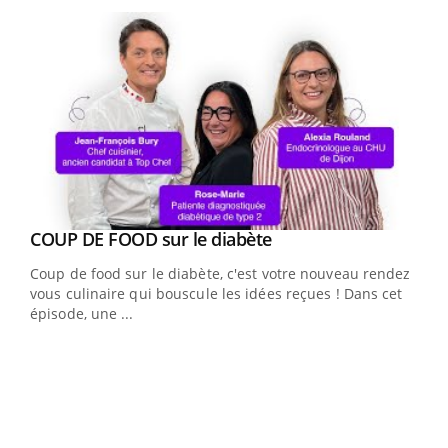
Youtube
cès
COUP DE FOOD sur le diabète
Youtube
Coup de food sur le diabète, c'est votre nouveau rendez-
 en
vous culinaire qui bouscule les idées reçues ! Dans cet
u
épisode, une ...
Qua
You
"Les