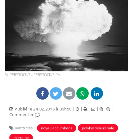
SUPERSTOCK/SUPERSTOCK/SIPA
Publié le 24.02.2016 à 06h50
|
|
|
|
|
Commenter
Mots clés :
noyau accumbens
polykystose rénale
migraine