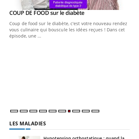
Youtube
cès
COUP DE FOOD sur le diabète
Youtube
Coup de food sur le diabète, c'est votre nouveau rendez-
 en
vous culinaire qui bouscule les idées reçues ! Dans cet
u
épisode, une ...
Qua
You
"Les
trav
DRH 
LES MALADIES
Hypotension orthostatique : quand la