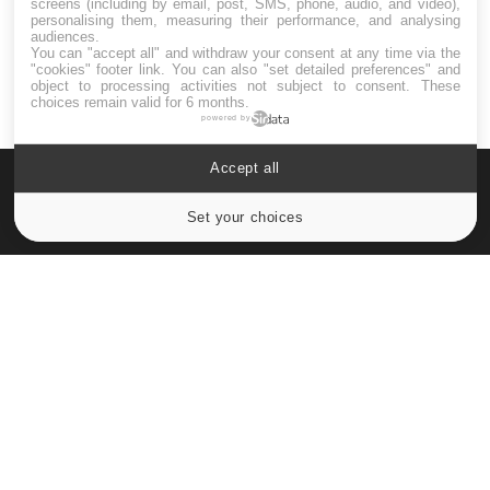
screens (including by email, post, SMS, phone, audio, and video),
personalising them, measuring their performance, and analysing
audiences.
You can "accept all" and withdraw your consent at any time via the
"cookies" footer link
. You can also "set detailed preferences" and
object to processing activities not subject to consent. These
choices remain valid for 6 months.
powered by
Accept all
Set your choices
Cookies settings
Le site santé de référence avec chaque jour toute l'actualité
médicale decryptée par des médecins en exercice et les
conseils des meilleurs spécialistes.
À PROPOS
Données personnelles et cookies