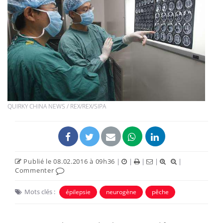
QUIRKY CHINA NEWS / REX/REX/SIPA
Publié le 08.02.2016 à 09h36
|
|
|
|
|
Commenter
Mots clés :
épilepsie
neurogène
pêche