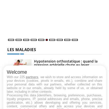
COU
You
Coup
vous
épis
LES MALADIES
Hypotension orthostatique : quand la
pression artérielle chute au lever
Welcome
With our 225
partners
, we wish to store and access information on
your devices (cookies, pixels in emails, etc.), combine and share
Drépanocytose : une déformation des
your personal data with our partners, whether collected on this
globules rouges aux conséquences
website or in our emails, already held by some of us, or obtained
graves
later, including in other contexts.
Processing this data (identifiers, browsing, preferences, purchases,
loyalty programs, IP, postal addresses and emails, phone, precise
geolocation, etc.) allows developing and offering you services,
Maladie de Charcot (Sclérose latérale
content, commercial offers and ads across your devices and
amyotrophique)