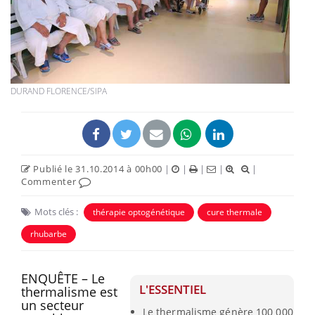
DURAND FLORENCE/SIPA
Publié le 31.10.2014 à 00h00
|
|
|
|
|
Commenter
Mots clés :
thérapie optogénétique
cure thermale
rhubarbe
ENQUÊTE – Le
L'ESSENTIEL
thermalisme est
un secteur
Le thermalisme génère 100 000