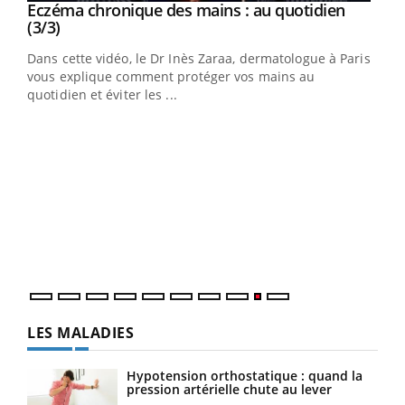
Youtube
al
Eczéma chronique des mains : au quotidien
Youtube
Youtube
(3/3)
au
Dans cette vidéo, le Dr Inès Zaraa, dermatologue à Paris,
,
vous explique comment protéger vos mains au
quotidien et éviter les ...
Ecz
You
(2/3
Une 
une 
une i
LES MALADIES
Hypotension orthostatique : quand la
pression artérielle chute au lever