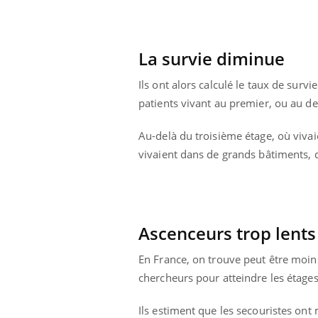
La survie diminue
Ils ont alors calculé le taux de surv
patients vivant au premier, ou au de
Au-delà du troisième étage, où vivai
vivaient dans de grands bâtiments, d
Ascenceurs trop lents
ale : et si on
Eczéma Chronique des Mains : se
Dia
Youtube
You
En France, on trouve peut être moins
ube
Youtube
préparer pour l’été !
chercheurs pour atteindre les étages
Le 
 diabète de type 2
L'été arrive… et avec lui, un tout nouveau
nom
ues chez les
rythme de vie ! Vacances, plage, piscine,
diab
Ils estiment que les secouristes ont