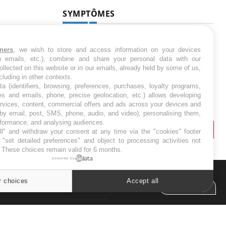
SYMPTÔMES
Douleurs de l’avant-pied :
des métatarsalgies à 90 %
tners
, we wish to store and access information on your devices
liées à problème d’appui
in emails, etc.), combine and share your personal data with our
ollected on this website or in our emails, already held by some of us,
ncluding in other contexts.
Mauvaise haleine : il faut
ta (identifiers, browsing, preferences, purchases, loyalty programs,
améliorer l’hygiène
es and emails, phone, precise geolocation, etc.) allows developing
bucco-dentaire
ervices, content, commercial offers and ads across your devices and
 by email, post, SMS, phone, audio, and video), personalising them,
rformance, and analysing audiences.
l" and withdraw your consent at any time via the "cookies" footer
"set detailed preferences" and object to processing activities not
. These choices remain valid for 6 months.
powered by
r choices
Accept all
Cookies settings
ER
s les semaines les meilleures