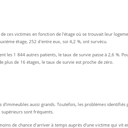
ie de ces victimes en fonction de l'étage où se trouvait leur logem
uxième étage, 252 d'entre eux, soi 4,2 %, ont survécu.
ent les 1 844 autres patients, le taux de survie passe à 2,6 %. Po
e plus de 16 étages, le taux de survie est proche de zéro.
Youtube
bète & Ramadan 2026
Un « jumeau numériq
tube
Youtube
 d'immeubles aussi grands. Toutefois, les problèmes identifiés p
faciliter l’accès à la 
 supérieurs sont fréquents.
Ramadan approche, et, pour de
Youtube
préventive
breuses personnes atteintes de
Un établissement lié à u
ète, c'est une période de questions, de
 moins de chance d'arriver à temps auprès d'une victime qui vit 