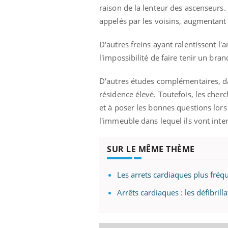
ez les soignants.
soleil, activités en plein air… Nos mains
défi
raison de la lenteur des ascenseurs. 
sont ...
appelés par les voisins, augmentant
D'autres freins ayant ralentissent l'
l'impossibilité de faire tenir un bra
D'autres études complémentaires, dan
résidence élevé. Toutefois, les cher
et à poser les bonnes questions lor
l'immeuble dans lequel ils vont inter
SUR LE MÊME THÈME
Les arrets cardiaques plus fréq
Arrêts cardiaques : les défibril