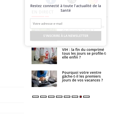
Restez connecté à toute l’actualité de la
Twitter
Facebook
Instagram
Santé
EN DIRECT
unya, dengue,
La sieste empêche-t-elle
e : que se passe-
de dormir la nuit ?
s le sud de la
S'INSCRIRE À LA NEWSLETTER
icaments GLP-1
VIH : la fin du comprimé
t-ils aussi les os
tous les jours se profile-t-
elle enfin ?
alovirus : ce qui
Pourquoi votre ventre
ans la prise en
gâche-t-il les premiers
des femmes
jours de vos vacances ?
es