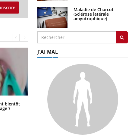
'inscrire
Maladie de Charcot
(Sclérose latérale
amyotrophique)
J'AI MAL
Éclipse solaire du 12 août : “Des
ent bientôt
verres adaptés, c'est indispensable
age ?
pour la santé des yeux”