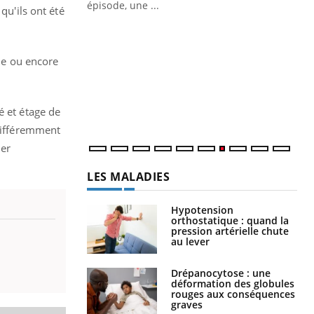
ière de bilan de
épisode, une ...
qu'ils ont été
« jumeau
Qu
You
êtr
ble ou encore
"Le
qua
Doc
dir
é et étage de
 différemment
ler
LES MALADIES
Hypotension
orthostatique : quand la
pression artérielle chute
au lever
Drépanocytose : une
déformation des globules
rouges aux conséquences
graves