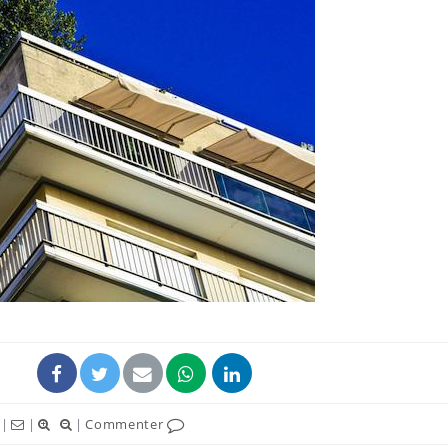
Comment oublier les
Chikung
écrans en vacances ?
West Nil
t-il dan
France ?
Toujours connectés :
Les méd
comment le travail
protègen
empiète de plus en plus
?
sur nos soirées
Cancer colorectal : une
Cytomég
stratégie simple aurait
change d
changé la donne au Pays
charge 
basque
enceint
|
|
|
Commenter