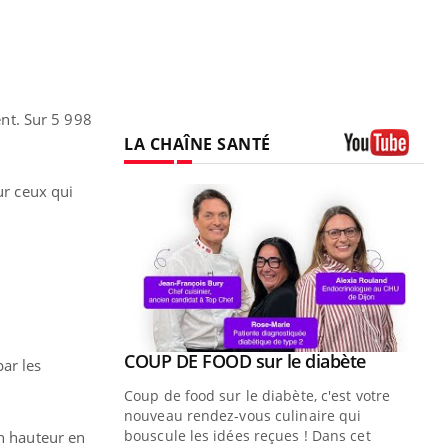
ent. Sur 5 998
LA CHAÎNE SANTÉ
Youtube
ur ceux qui
Youtube
ue » pour
COUP DE FOOD sur le diabète
Youtube
ar les
médecine
Coup de food sur le diabète, c'est votre
nouveau rendez-vous culinaire qui
n groupe
bouscule les idées reçues ! Dans cet
en hauteur en