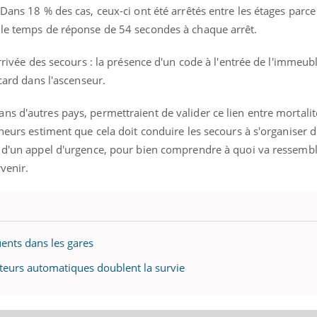
mutualiste innove en mat
s, mais ...
Dans 18 % des cas, ceux-ci ont été arrêtés entre les étages parce 
santé : l'utilisation d'un 
 le temps de réponse de 54 secondes à chaque arrêt.
numérique » permet ...
arrivée des secours : la présence d'un code à l'entrée de l'immeu
ncard dans l'ascenseur.
s d'autres pays, permettraient de valider ce lien entre mortalit
cheurs estiment que cela doit conduire les secours à s'organiser
s d'un appel d'urgence, pour bien comprendre à quoi va ressemb
venir.
uents dans les gares
lateurs automatiques doublent la survie