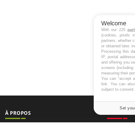
Welcome
With our 225
par
(cookies, pixels 
partners, whether c
or obtained later, i
Processing this da
IP, postal address
and offering you s
screens (including
measuring their pe
You can "accept al
link
. You can also 
subject to consent
Set you
À PROPOS
NEWSLETT
Recevez toute
Données personnelles et cookies
infos santé