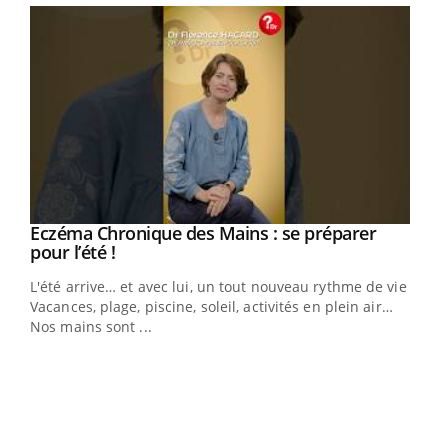
Eczéma Chronique des Mains : se préparer
Youtube
Youtube
pour l’été !
L'été arrive… et avec lui, un tout nouveau rythme de vie !
Vacances, plage, piscine, soleil, activités en plein air…
Nos mains sont ...
Dia
You
Le 