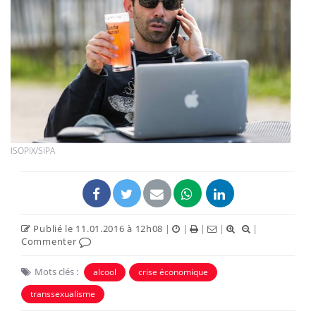
ISOPIX/SIPA
Publié le 11.01.2016 à 12h08
|
|
|
|
|
Commenter
Mots clés :
alcool
crise économique
transsexualisme