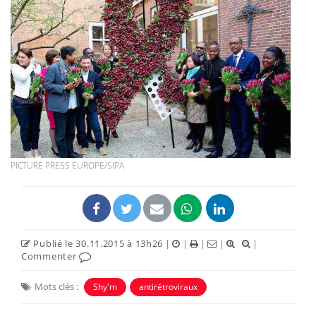
PICTURE PRESS EUROPE/SIPA
Publié le 30.11.2015 à 13h26
|
|
|
|
|
Commenter
Mots clés :
Shy'm
antirétroviraux