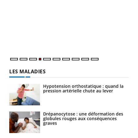
Dia
You
Le 
pers
ques
LES MALADIES
Hypotension orthostatique : quand la
pression artérielle chute au lever
Drépanocytose : une déformation des
globules rouges aux conséquences
graves