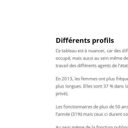
Différents profils
Ce tableau est à nuancer, car des di
occupé, mais aussi au sein même de l
travail des différents agents de l’ét
En 2013, les femmes ont plus fréqu
plus longues. Elles sont 37 % dans 
privé).
ale : et si on
Eczéma Chronique des Mains : se
Dia
Youtube
You
Les fonctionnaires de plus de 50 ans
ube
Youtube
préparer pour l’été !
Le 
l’année (31%) mais ceux ci durent so
 diabète de type 2
L'été arrive… et avec lui, un tout nouveau
nom
ues chez les
rythme de vie ! Vacances, plage, piscine,
diab
Au sein même de la fonction publiqu