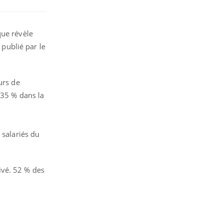
que révèle
publié par le
urs de
 35 % dans la
 salariés du
ivé. 52 % des