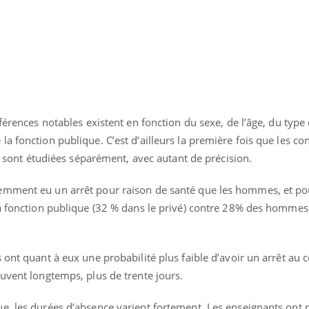
fférences notables existent en fonction du sexe, de l’âge, du type
a fonction publique. C’est d’ailleurs la première fois que les co
at sont étudiées séparément, avec autant de précision.
emment eu un arrêt pour raison de santé que les hommes, et po
la fonction publique (32 % dans le privé) contre 28% des hommes
Youtube
bète & Ramadan 2026
Un « jumeau numériq
tube
Youtube
 ont quant à eux une probabilité plus faible d’avoir un arrêt au 
faciliter l’accès à la 
Ramadan approche, et, pour de
Youtube
préventive
uvent longtemps, plus de trente jours.
breuses personnes atteintes de
Un établissement lié à u
ète, c'est une période de questions, de
e, les durées d’absence varient fortement. Les enseignants ont