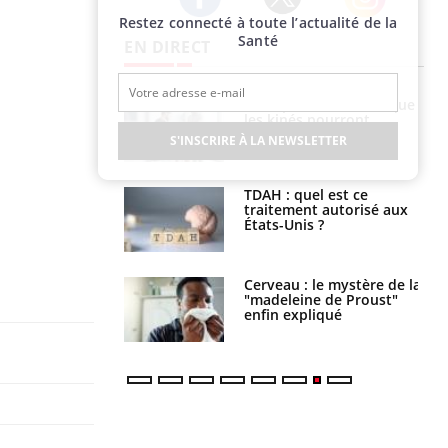
Restez connecté à toute l’actualité de la
Twitter
Facebook
Instagram
Santé
EN DIRECT
lose en Suisse :
Bilan prévention : ce que
st l’origine de la
les kinés pourront
nation ?
bientôt faire
S'INSCRIRE À LA NEWSLETTER
s alimentaires :
TDAH : quel est ce
velle arme contre
traitement autorisé aux
tions sévères
États-Unis ?
 gérer le
Cerveau : le mystère de la
 des enfants en
"madeleine de Proust"
s ?
enfin expliqué