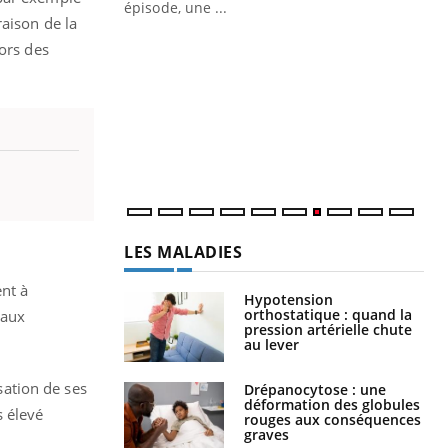
ière de bilan de
épisode, une ...
aison de la
« jumeau
Qu
You
hors des
êtr
"Le
qua
Doc
dir
LES MALADIES
ent à
Hypotension
orthostatique : quand la
 aux
pression artérielle chute
au lever
isation de ses
Drépanocytose : une
déformation des globules
s élevé
rouges aux conséquences
graves