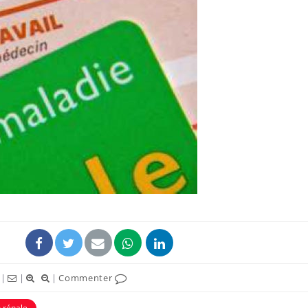
Le smartphone nuit-il à
Légionel
l'apprentissage de la
quelle e
lecture ?
contami
Mordue par une tique en
Allergie
vacances, elle reste dans
une nou
le coma pendant 42 jours
les réac
Mordue par un
Comment
barracuda, une petite fille
sommeil
secourue grâce à un
vacance
réflexe essentiel
|
|
|
Commenter
n rénale