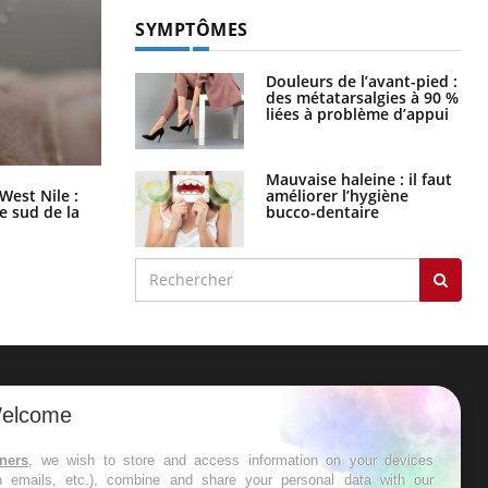
SYMPTÔMES
Douleurs de l’avant-pied :
des métatarsalgies à 90 %
liées à problème d’appui
Mauvaise haleine : il faut
Les médicaments GLP-1 protègent-
améliorer l’hygiène
West Nile :
ils aussi les os ?
bucco-dentaire
le sud de la
ER
elcome
s les semaines les meilleures
tners
, we wish to store and access information on your devices
in emails, etc.), combine and share your personal data with our