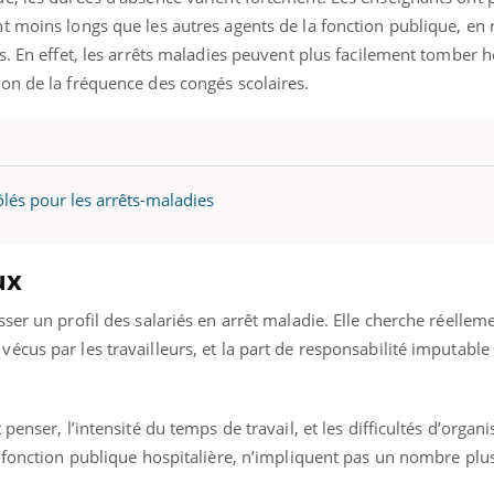
mutualiste innove en mat
s, mais ...
 moins longs que les autres agents de la fonction publique, en r
santé : l'utilisation d'un 
numérique » permet ...
s. En effet, les arrêts maladies peuvent plus facilement tomber 
on de la fréquence des congés scolaires.
lés pour les arrêts-maladies
ux
ser un profil des salariés en arrêt maladie. Elle cherche réellem
cus par les travailleurs, et la part de responsabilité imputable
penser, l’intensité du temps de travail, et les difficultés d’organ
 fonction publique hospitalière, n’impliquent pas un nombre plu