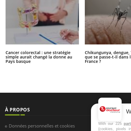
Cancer colorectal : une stratégie
Chikungunya, dengue, 
simple aurait changé la donne au
que se passe-t-il dans 
Pays basque
France ?
À PROPOS
NEWSLETT
W
Recevez toute
With our 225
par
Données personnelles et cookies
(cookies, pixels 
infos santé