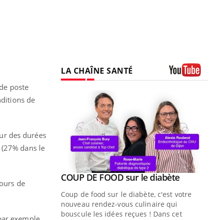
LA CHAÎNE SANTÉ
Youtube
 de poste
nditions de
ur des durées
 (27% dans le
Youtube
ue » pour
COUP DE FOOD sur le diabète
Youtube
cours de
médecine
Coup de food sur le diabète, c'est votre
nouveau rendez-vous culinaire qui
n groupe
bouscule les idées reçues ! Dans cet
 par exemple