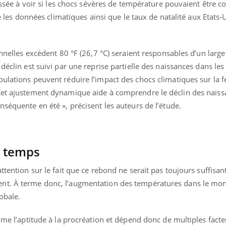
ressée à voir si les chocs sévères de température pouvaient être co
né les données climatiques ainsi que le taux de natalité aux Etats-
onnelles excédent 80 °F (26,7 °C) seraient responsables d’un large
déclin est suivi par une reprise partielle des naissances dans le
ulations peuvent réduire l’impact des chocs climatiques sur la fe
Cet ajustement dynamique aide à comprendre le déclin des naiss
nséquente en été », précisent les auteurs de l’étude.
e temps
ttention sur le fait que ce rebond ne serait pas toujours suffisan
éma Chronique des Mains : se
Diabète & Ramadan 
tube
Youtube
nt. À terme donc, l’augmentation des températures dans le mon
Youtube
parer pour l’été !
lobale.
Le Ramadan approche, et,
é arrive… et avec lui, un tout nouveau
nombreuses personnes at
mme l’aptitude à la procréation et dépend donc de multiples facte
me de vie ! Vacances, plage, piscine,
diabète, c'est une périod