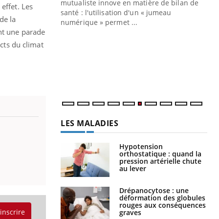
mutualiste innove en matière de bilan de
effet. Les
santé : l'utilisation d'un « jumeau
de la
CO
You
numérique » permet ...
ent une parade
Cou
acts du climat
nou
bou
épi
LES MALADIES
Hypotension
orthostatique : quand la
pression artérielle chute
au lever
Drépanocytose : une
déformation des globules
rouges aux conséquences
'inscrire
graves