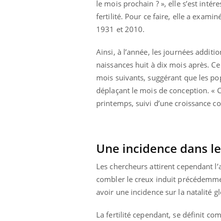
le mois prochain ? », elle s’est inté
fertilité. Pour ce faire, elle a exami
1931 et 2010.
Ainsi, à l’année, les journées additi
naissances huit à dix mois après. Ce 
mois suivants, suggérant que les pop
déplaçant le mois de conception. « 
printemps, suivi d’une croissance co
Une incidence dans l
Les chercheurs attirent cependant l’a
prendre pour
Insuline & Charge mentale : et si on
Ecz
Youtube
You
combler le creux induit précédemme
Youtube
osait en parler??
pré
avoir une incidence sur la natalité g
llard mental ou
En 2026, l'insuline dans le diabète de type 2
L'ét
La fertilité cependant, se définit co
tômes de la
reste entourée d'idées reçues chez les
ryth