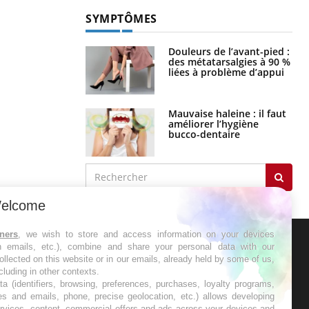
SYMPTÔMES
Douleurs de l’avant-pied :
des métatarsalgies à 90 %
liées à problème d’appui
Mauvaise haleine : il faut
améliorer l’hygiène
bucco-dentaire
elcome
tners
, we wish to store and access information on your devices
in emails, etc.), combine and share your personal data with our
ER
ollected on this website or in our emails, already held by some of us,
ncluding in other contexts.
ta (identifiers, browsing, preferences, purchases, loyalty programs,
s les semaines les meilleures
es and emails, phone, precise geolocation, etc.) allows developing
ervices, content, commercial offers and ads across your devices and