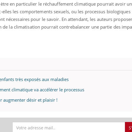
il, activités en plein air… Nos mains
défis, mais ...
tre en particulier le réchauffement climatique pourrait avoir un 
 ...
-elles les comportements sexuels, ou les processus biologiques 
nt nécessaires pour le savoir. En attendant, les auteurs propos
ion de la climatisation pourrait contrebalancer une partie des imp
 enfants très exposés aux maladies
ment climatique va accélérer le processus
 augmenter désir et plaisir !
S