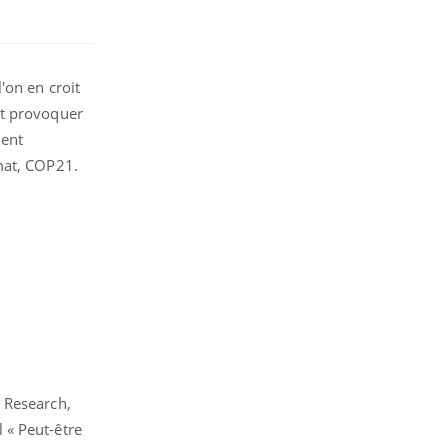
'on en croit
nt provoquer
ment
mat, COP21.
 Research,
 « Peut-être