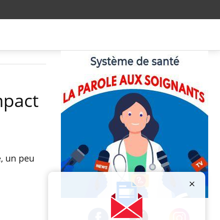
mpact
é, un peu
Publicité