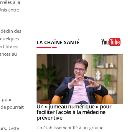
rrélés à la
Unis entre
 déclin des
s quelques
LA CHAÎNE SANTÉ
rtilité en
Youtube
ances au
t pour
Youtube
2026
Un « jumeau numérique » pour
Youtube
de pourrait
faciliter l’accès à la médecine
 pour de
Youtube
préventive
teintes de
Un établissement lié à un groupe
urs. Cette
e de questions, de