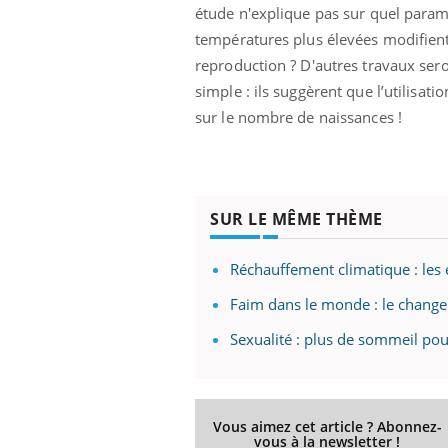
les ce qui la rend
patients comme parfois chez les soignants.
sole
étude n'explique pas sur quel paramè
sont
températures plus élevées modifient
reproduction ? D'autres travaux sero
simple : ils suggèrent que l’utilisat
sur le nombre de naissances !
SUR LE MÊME THÈME
Réchauffement climatique : les
Faim dans le monde : le change
Sexualité : plus de sommeil pour
Vous aimez cet article ? Abonnez-
vous à la newsletter !