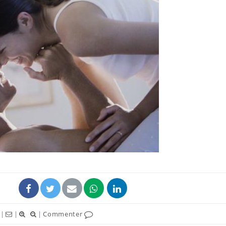
La sieste empêche-t-elle
Fortes c
de dormir la nuit ?
pourquo
noyade g
VIH : la fin du comprimé
Le Viagr
tous les jours se profile-t-
freiner 
elle enfin ?
cancer ?
Pourquoi votre ventre
Pourquo
gâche-t-il les premiers
de prot
jours de vos vacances ?
finalem
|
|
|
Commenter