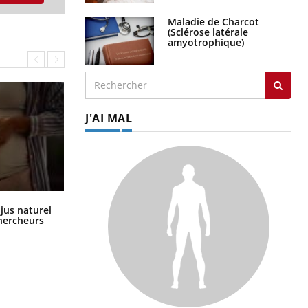
Maladie de Charcot
(Sclérose latérale
amyotrophique)
J'AI MAL
Comment oublier les écrans en
 jus naturel
vacances ?
chercheurs