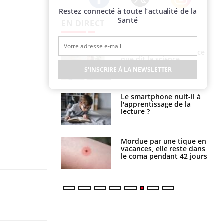
Restez connecté à toute l’actualité de la
Twitter
Facebook
Instagram
Santé
EN DIRECT
haleurs :
Grossesse et chaleur : ce
i le risque de
que dit la science
rimpe-t-il ?
S'INSCRIRE À LA NEWSLETTER
a pourrait-il
Le smartphone nuit-il à
la propagation du
l'apprentissage de la
lecture ?
i manger moins
Mordue par une tique en
éines pourrait
vacances, elle reste dans
ent être bénéfique
le coma pendant 42 jours