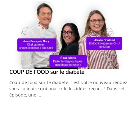
Youtube
cès
COUP DE FOOD sur le diabète
Youtube
Coup de food sur le diabète, c'est votre nouveau rendez-
 en
vous culinaire qui bouscule les idées reçues ! Dans cet
u
épisode, une ...
Qua
You
"Les