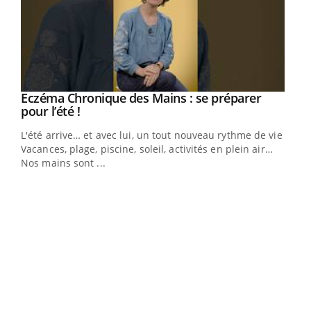
Eczéma Chronique des Mains : se préparer
Youtube
Youtube
pour l’été !
L'été arrive… et avec lui, un tout nouveau rythme de vie !
Vacances, plage, piscine, soleil, activités en plein air…
Nos mains sont ...
Dia
You
Le 
pers
ques