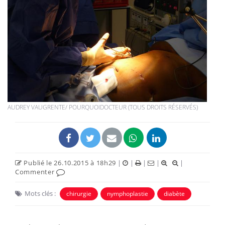
AUDREY VAUGRENTE/ POURQUOIDOCTEUR (TOUS DROITS RÉSERVÉS)
Publié le 26.10.2015 à 18h29
|
|
|
|
|
Commenter
Mots clés :
chirurgie
nymphoplastie
diabète