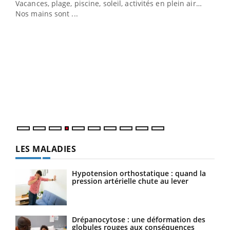
Vacances, plage, piscine, soleil, activités en plein air…
Nos mains sont ...
Dia
You
Le 
pers
ques
LES MALADIES
Hypotension orthostatique : quand la
pression artérielle chute au lever
Drépanocytose : une déformation des
globules rouges aux conséquences