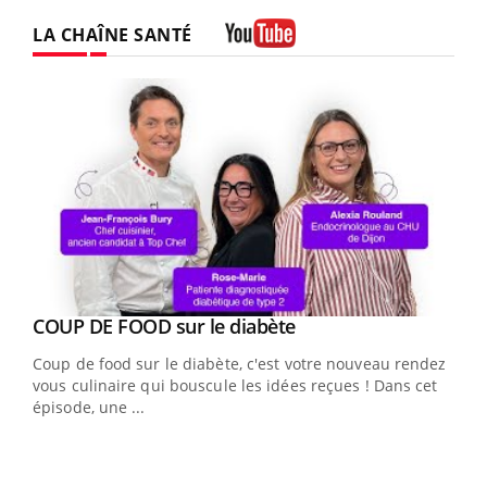
LA CHAÎNE SANTÉ
Youtube
Youtube
cès
COUP DE FOOD sur le diabète
Youtube
Coup de food sur le diabète, c'est votre nouveau rendez-
 en
vous culinaire qui bouscule les idées reçues ! Dans cet
u
épisode, une ...