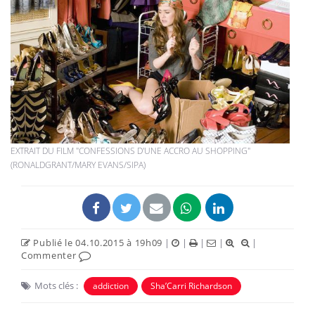
EXTRAIT DU FILM "CONFESSIONS D'UNE ACCRO AU SHOPPING"
(RONALDGRANT/MARY EVANS/SIPA)
Publié le 04.10.2015 à 19h09
|
|
|
|
|
Commenter
Mots clés :
addiction
Sha’Carri Richardson