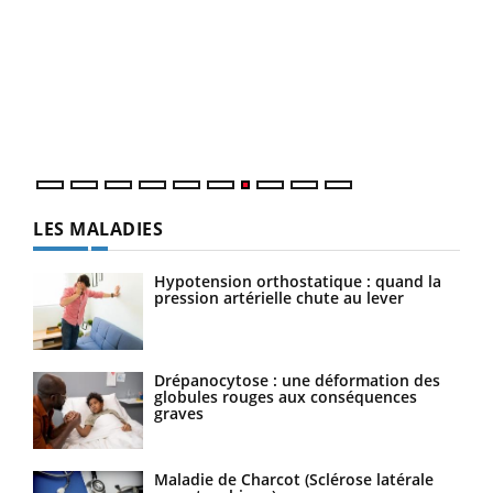
Qua
You
"Les
trav
DRH 
LES MALADIES
Hypotension orthostatique : quand la
pression artérielle chute au lever
Drépanocytose : une déformation des
globules rouges aux conséquences
graves
Maladie de Charcot (Sclérose latérale