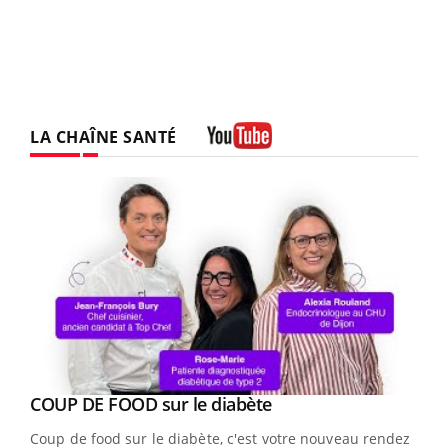
LA CHAÎNE SANTÉ
Youtube
Youtube
cès
COUP DE FOOD sur le diabète
Youtube
Coup de food sur le diabète, c'est votre nouveau rendez-