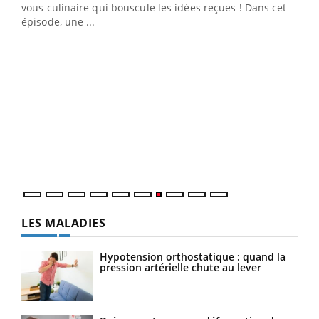
 en
vous culinaire qui bouscule les idées reçues ! Dans cet
u
épisode, une ...
Qua
You
"Les
trav
DRH 
LES MALADIES
Hypotension orthostatique : quand la
pression artérielle chute au lever