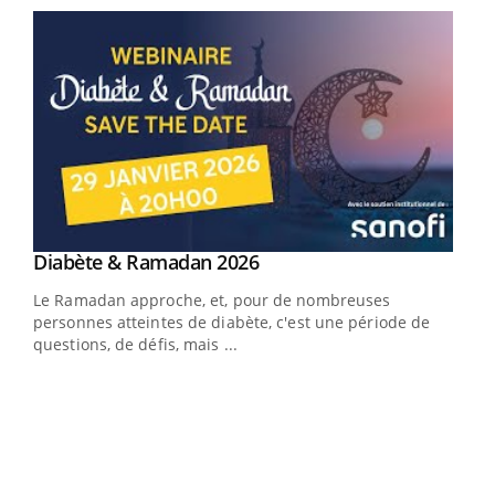
Youtube
Diabète & Ramadan 2026
Youtube
Le Ramadan approche, et, pour de nombreuses
vie !
personnes atteintes de diabète, c'est une période de
…
questions, de défis, mais ...
Un 
You
à l