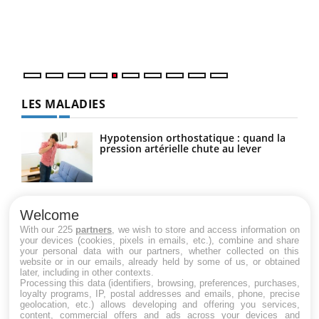
Un é
mati
numé
LES MALADIES
Hypotension orthostatique : quand la
pression artérielle chute au lever
Drépanocytose : une déformation des
globules rouges aux conséquences
Welcome
graves
With our 225
partners
, we wish to store and access information on
your devices (cookies, pixels in emails, etc.), combine and share
your personal data with our partners, whether collected on this
website or in our emails, already held by some of us, or obtained
Maladie de Charcot (Sclérose latérale
later, including in other contexts.
amyotrophique)
Processing this data (identifiers, browsing, preferences, purchases,
loyalty programs, IP, postal addresses and emails, phone, precise
geolocation, etc.) allows developing and offering you services,
content, commercial offers and ads across your devices and