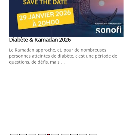
Youtube
Diabète & Ramadan 2026
Youtube
Le Ramadan approche, et, pour de nombreuses
vie !
personnes atteintes de diabète, c'est une période de
…
questions, de défis, mais ...
Un 
You
à l
Un é
mati
numé