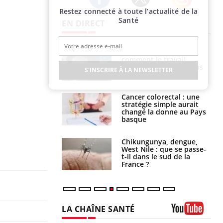
Restez connecté à toute l’actualité de la
Twitter
Facebook
Instagram
Santé
EN DIRECT
é infantile : un
Toujours connectés :
s’interroge sur
comment le travail
x élevé en France
empiète de plus en plus
S'INSCRIRE À LA NEWSLETTER
sur nos soirées
e à risque : ce jus
Cancer colorectal : une
attire l'attention
stratégie simple aurait
rcheurs
changé la donne au Pays
basque
 oublier les
Chikungunya, dengue,
en vacances ?
West Nile : que se passe-
t-il dans le sud de la
France ?
LA CHAÎNE SANTÉ
Youtube