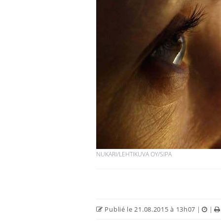
Les troubles du sommeil
modifient votre cerveau !
Mon enfant est-il trop
sensible ou simplement
très empathique ?
Bébés, jeunes enfants :
quelle trousse à
NUKARI/LEHTIKUVA OY/SIPA
pharmacie pour les
vacances ?
Publié le 21.08.2015 à 13h07
|
|