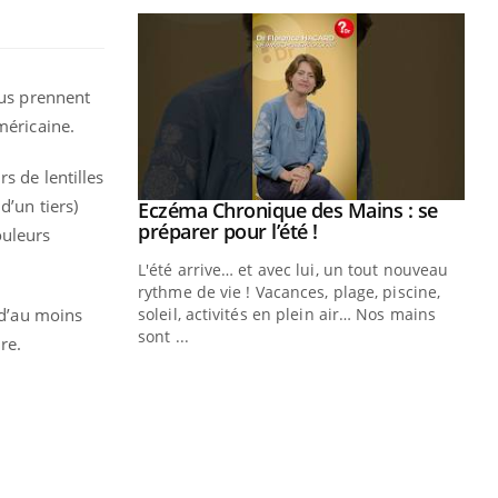
ous prennent
éricaine.
s de lentilles
d’un tiers)
ale : et si on
Eczéma Chronique des Mains : se
Youtube
ube
Youtube
préparer pour l’été !
ouleurs
e diabète de type 2
L'été arrive… et avec lui, un tout nouveau
çues chez les
rythme de vie ! Vacances, plage, piscine,
 d’au moins
ez les soignants.
soleil, activités en plein air… Nos mains
sont ...
re.
Di
You
Le 
nom
dia
défi