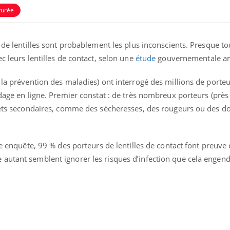
yurée
s de lentilles sont probablement les plus inconscients. Presque t
c leurs lentilles de contact, selon une
étude
gouvernementale am
 la prévention des maladies) ont interrogé des millions de porteur
dage en ligne. Premier constat : de très nombreux porteurs (près 
ence en fer : comprendre pour
Insuline & Charge ment
tube
Youtube
Youtube
Yout
venir
osait en parler??
ffets secondaires, comme des sécheresses, des rougeurs ou des d
gue, irritabilité, brouillard mental ou
En 2026, l'insuline dans l
e alopécie… Les symptômes de la
reste entourée d'idées re
tte enquête, 99 % des porteurs de lentilles de contact font preuve
nce en fer sont multiples ce qui la rend
patients comme parfois ch
autant semblent ignorer les risques d’infection que cela engend