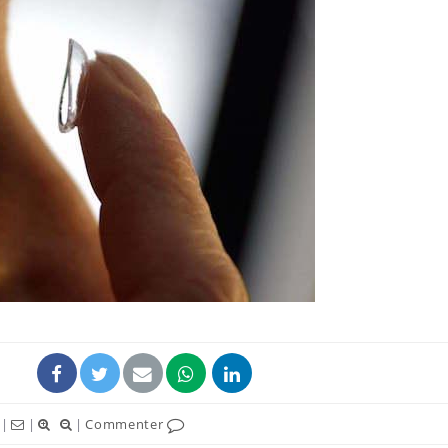
Syndrome métabolique :
Mortalit
quels sont les meilleurs
rapport 
exercices physiques ?
son tau
Comment éviter une otite
Grossess
pendant les vacances ?
naturel 
des che
Hantavirus : un cas
Comment
détecté chez un touriste
écrans 
en France
|
|
|
Commenter