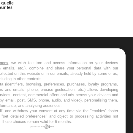
Syndrome métabolique : quels sont
 quelle
les meilleurs exercices physiques ?
ur les
ER
tners
, we wish to store and access information on your devices
in emails, etc.), combine and share your personal data with our
s les semaines les meilleures
ollected on this website or in our emails, already held by some of us,
ncluding in other contexts.
ta (identifiers, browsing, preferences, purchases, loyalty programs,
es and emails, phone, precise geolocation, etc.) allows developing
ervices, content, commercial offers and ads across your devices and
 by email, post, SMS, phone, audio, and video), personalising them,
RE
rformance, and analysing audiences.
l" and withdraw your consent at any time via the "cookies" footer
"set detailed preferences" and object to processing activities not
. These choices remain valid for 6 months.
powered by