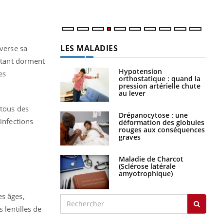
LES MALADIES
 verse sa
autant dorment
Hypotension
es
orthostatique : quand la
pression artérielle chute
au lever
 tous des
Drépanocytose : une
infections
déformation des globules
rouges aux conséquences
graves
Maladie de Charcot
(Sclérose latérale
amyotrophique)
es âges,
 lentilles de