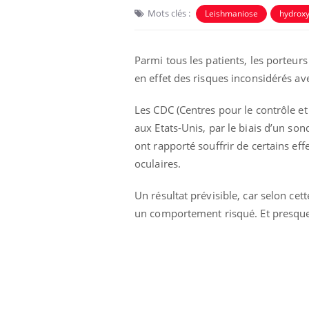
Mots clés :
Leishmaniose
hydrox
Parmi tous les patients, les porteur
en effet des risques inconsidérés ave
Les CDC (Centres pour le contrôle et
aux Etats-Unis, par le biais d’un son
Eczéma Chronique des Mains :
Car
Youtube
You
Youtube
expliquer ma maladie
pré
ont rapporté souffrir de certains e
oculaires.
Il y a des sujets qui sont faciles à aborder...
Fati
d'autres non ! D'un côté, poser des
mêm
Un résultat prévisible, car selon ce
questions sur la maladie d'un proche c'est
care
montrer ...
...
un comportement risqué. Et presque 