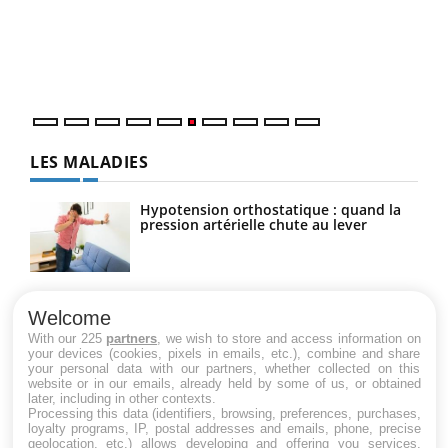
Coup
vous
épis
LES MALADIES
Hypotension orthostatique : quand la
pression artérielle chute au lever
Drépanocytose : une déformation des
globules rouges aux conséquences
Welcome
graves
With our 225
partners
, we wish to store and access information on
your devices (cookies, pixels in emails, etc.), combine and share
your personal data with our partners, whether collected on this
website or in our emails, already held by some of us, or obtained
Maladie de Charcot (Sclérose latérale
later, including in other contexts.
amyotrophique)
Processing this data (identifiers, browsing, preferences, purchases,
loyalty programs, IP, postal addresses and emails, phone, precise
geolocation, etc.) allows developing and offering you services,