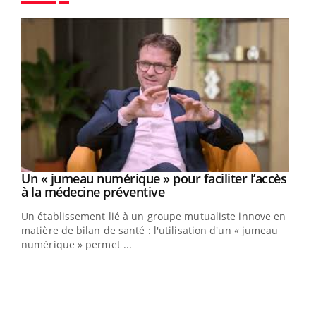
Youtube
Un « jumeau numérique » pour faciliter l’accès
Youtube
Youtube
à la médecine préventive
Un établissement lié à un groupe mutualiste innove en
e
matière de bilan de santé : l'utilisation d'un « jumeau
numérique » permet ...
COU
You