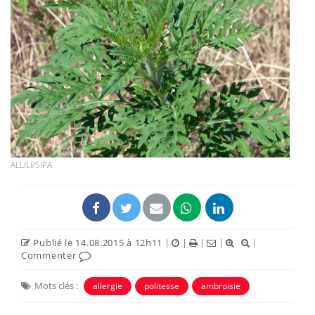
ALLILI/SIPA
Publié le 14.08.2015 à 12h11
|
|
|
|
|
Commenter
Mots clés :
allergie
politesse
ambroisie