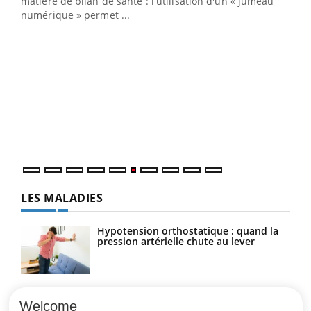
matière de bilan de santé : l'utilisation d'un « jumeau
numérique » permet ...
COU
You
Coup
vous
épis
LES MALADIES
Hypotension orthostatique : quand la
pression artérielle chute au lever
Drépanocytose : une déformation des
globules rouges aux conséquences
Welcome