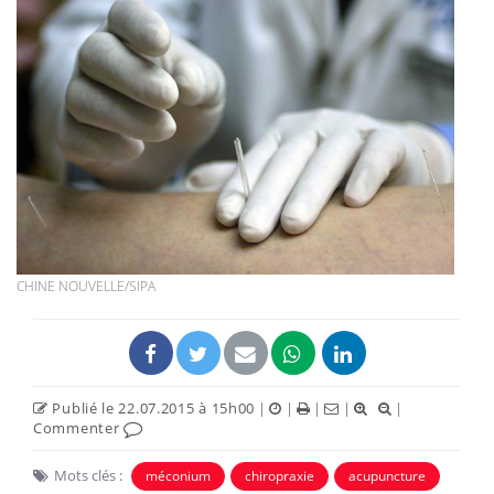
CHINE NOUVELLE/SIPA
Publié le 22.07.2015 à 15h00
|
|
|
|
|
Commenter
Mots clés :
méconium
chiropraxie
acupuncture