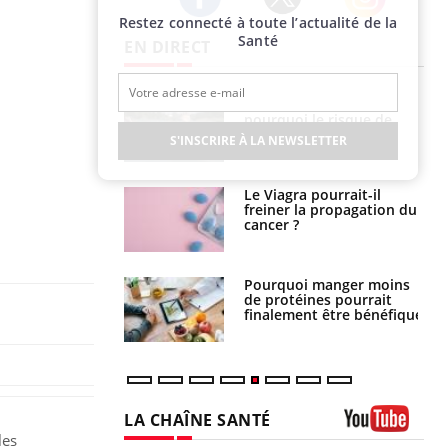
Restez connecté à toute l’actualité de la
Twitter
Facebook
Instagram
Santé
EN DIRECT
e empêche-t-elle
Fortes chaleurs :
r la nuit ?
pourquoi le risque de
noyade grimpe-t-il ?
S'INSCRIRE À LA NEWSLETTER
 fin du comprimé
Le Viagra pourrait-il
 jours se profile-t-
freiner la propagation du
n ?
cancer ?
i votre ventre
Pourquoi manger moins
il les premiers
de protéines pourrait
 vos vacances ?
finalement être bénéfique
LA CHAÎNE SANTÉ
les
Youtube