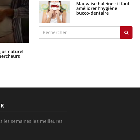
Mauvaise haleine : il faut
améliorer l’hygiène
bucco-dentaire
Comment oublier les écrans en
 jus naturel
vacances ?
chercheurs
ER
s les semaines les meilleures