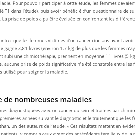
ladie. Pour pouvoir participer à cette étude, les femmes devaien
 T1 dans l’étude), puis avoir bénéficié d’un questionnaire de sui
. La prise de poids a pu être évaluée en confrontant les différent
ontrer que les femmes victimes d’un cancer cinq ans avant avoir 
 gagné 3,81 livres (environ 1,7 kg) de plus que les femmes n’a
ent subi une chimiothérapie, prennent en moyenne 11 livres (5 kg
, aucune prise de poids significative n’a été constatée entre le
 utilisé pour soigner la maladie.
ine de nombreuses maladies
es diagnostiquées avec un cancer du sein et traitées par chimi
 premières années suivant le diagnostic et le traitement que les
than, un des auteurs de l’étude. « Ces résultats mettent en évide
 patients, y compris ceux ayant des antécédents familiaux de la 