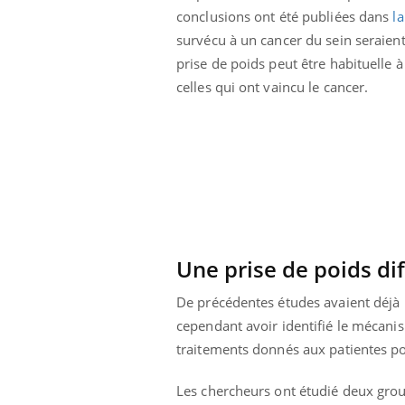
conclusions ont été publiées dans
l
survécu à un cancer du sein seraien
prise de poids peut être habituelle à
celles qui ont vaincu le cancer.
 Mains :
Carence en fer : comprendre pour
Ins
Youtube
You
Youtube
Youtube
prévenir
osa
aciles à aborder...
Fatigue, irritabilité, brouillard mental ou
En 2
poser des
même alopécie… Les symptômes de la
rest
'un proche c'est
carence en fer sont multiples ce qui la rend
pat
Une prise de poids di
...
De précédentes études avaient déjà m
cependant avoir identifié le mécanis
traitements donnés aux patientes pou
Les chercheurs ont étudié deux gro