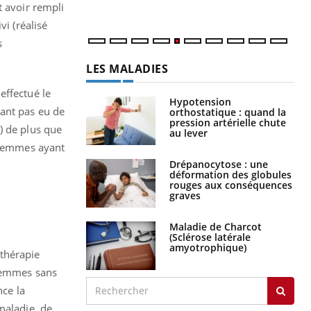
num
t avoir rempli
vi (réalisé
s
LES MALADIES
effectué le
Hypotension
yant pas eu de
orthostatique : quand la
pression artérielle chute
) de plus que
au lever
s femmes ayant
Drépanocytose : une
déformation des globules
rouges aux conséquences
graves
Maladie de Charcot
(Sclérose latérale
amyotrophique)
othérapie
 femmes sans
nce la
maladie, de