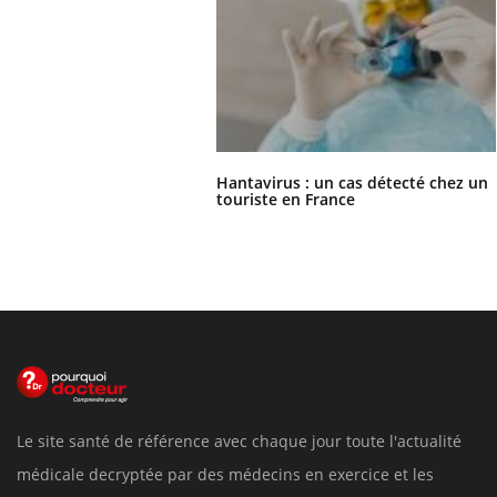
Hantavirus : un cas détecté chez un
touriste en France
Le site santé de référence avec chaque jour toute l'actualité
médicale decryptée par des médecins en exercice et les