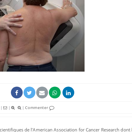
Chikungunya, dengue,
La siest
West Nile : que se passe-
de dormi
t-il dans le sud de la
France ?
Les médicaments GLP-1
VIH : la
protègent-ils aussi les os
tous les
?
elle enfi
Cytomégalovirus : ce qui
Pourquo
change dans la prise en
gâche-t-
charge des femmes
jours de
enceintes
|
|
|
Commenter
cientifiques de l’American Association for Cancer Research dont 