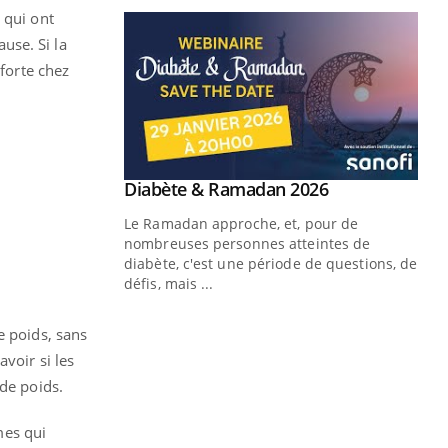
 qui ont
use. Si la
 forte chez
Youtube
 Mains : se
Diabète & Ramadan 2026
Youtube
outube
Le Ramadan approche, et, pour de
 un tout nouveau
nombreuses personnes atteintes de
plage, piscine,
diabète, c'est une période de questions, de
 air… Nos mains
défis, mais ...
Un
You
e poids, sans
fac
pr
voir si les
 de poids.
Un 
mut
mes qui
san