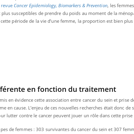
a revue
Cancer Epidemiology, Biomarkers & Prevention
,
les femmes
t plus susceptibles de prendre du poids au moment de la ménopa
 cette période de la vie d’une femme, la proportion est bien plus
uline & Charge mentale : et si on
Eczéma Chronique des
tube
Youtube
Youtube
Y
it en parler??
préparer pour l’été !
026, l'insuline dans le diabète de type 2
L'été arrive… et avec lui,
e entourée d'idées reçues chez les
rythme de vie ! Vacances, 
ients comme parfois chez les soignants.
soleil, activités en plein
fférente en fonction du traitement
sont ...
is en évidence cette association entre cancer du sein et prise d
me en cause. L’enjeu de ces nouvelles recherches était donc de sa
r lutter contre le cancer peuvent jouer un rôle dans cette prise
upes de femmes : 303 survivantes du cancer du sein et 307 fem