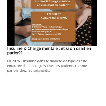
Youtube
Insuline & Charge mentale : et si on osait en
Youtube
Youtube
parler??
En 2026, l'insuline dans le diabète de type 2 reste
entourée d'idées reçues chez les patients comme
parfois chez les soignants.
Ecz
You
pour
L'ét
Vaca