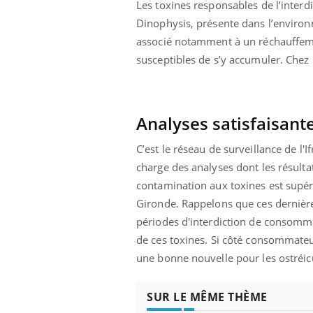
Les toxines responsables de l’inter
us : un cas
Comment oublier les
Dinophysis, présente dans l’environn
chez un touriste
écrans en vacances ?
e
associé notamment à un réchauffemen
susceptibles de s’y accumuler. Chez
Analyses satisfaisant
C’est le réseau de surveillance de l'I
charge des analyses dont les résult
contamination aux toxines est supérie
Gironde. Rappelons que ces dernière
périodes d'interdiction de consomma
de ces toxines. Si côté consommateurs
une bonne nouvelle pour les ostréic
SUR LE MÊME THÈME