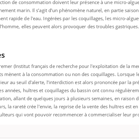
diction de consommation doivent leur présence à une micro-algu
Chikungunya, dengue,
La siest
ement marin. Il s’agit d’un phénomène naturel, en partie saisonn
West Nile : que se passe-
de dormi
t-il dans le sud de la
t rapide de l'eau. Ingérées par les coquillages, les micro-algue
France ?
 l’homme, elles peuvent alors provoquer des troubles gastriques.
es
fremer (Institut français de recherche pour l'exploitation de la me
ats mènent à la consommation ou non des coquillages. Lorsque l
ur au seuil d'alerte, l’interdiction est alors prononcée par la pr
s années, huîtres et coquillages du bassin ont connu régulière
tion, allant de quelques jours à plusieurs semaines, en raison d
, la rareté crée l’envie, la reprise de la vente des huîtres est en
ulteurs qui vont pouvoir recommencer à commercialiser leur pro