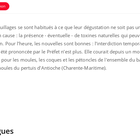
hon
uillages se sont habitués à ce que leur dégustation ne soit pas 
En cause : la présence - éventuelle - de toxines naturelles qui peuv
 Pour l’heure, les nouvelles sont bonnes : l’interdiction tempor
té prononcée par le Préfet n’est plus. Elle courait depuis un mois
 pour les moules, les coques et les pétoncles de l'ensemble du b
moules du pertuis d'Antioche (Charente-Maritime).
Toujours connectés :
Les méd
comment le travail
protègen
empiète de plus en plus
?
sur nos soirées
Cancer colorectal : une
Cytomég
stratégie simple aurait
change d
changé la donne au Pays
charge 
gues
basque
enceint