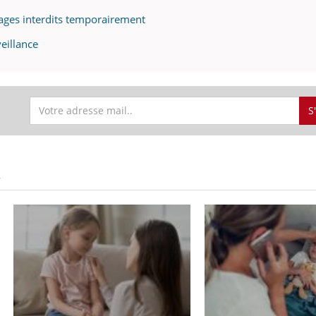
llages interdits temporairement
eillance
S
S