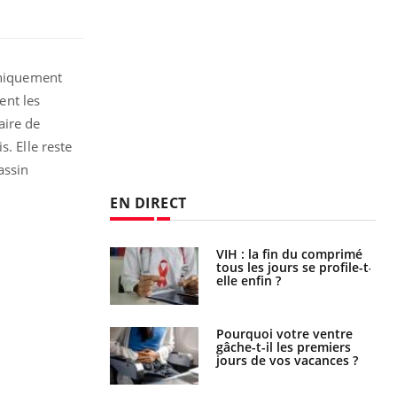
uniquement
ent les
aire de
. Elle reste
assin
EN DIRECT
icaments GLP-1
VIH : la fin du comprimé
t-ils aussi les os
tous les jours se profile-t-
elle enfin ?
alovirus : ce qui
Pourquoi votre ventre
ans la prise en
gâche-t-il les premiers
des femmes
jours de vos vacances ?
es