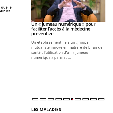
Syndrome métabolique : quels sont
 quelle
les meilleurs exercices physiques ?
ur les
Youtube
2026
Un « jumeau numérique » pour
Youtube
faciliter l’accès à la médecine
 pour de
Youtube
préventive
teintes de
Un établissement lié à un groupe
e de questions, de
mutualiste innove en matière de bilan de
santé : l'utilisation d'un « jumeau
CO
You
numérique » permet ...
Cou
nou
bou
épi
LES MALADIES