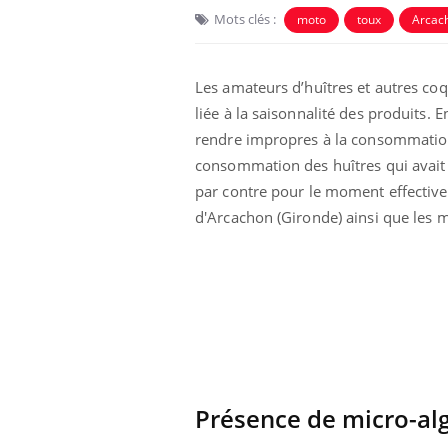
Mots clés :
moto
toux
Arcac
Les amateurs d’huîtres et autres coq
liée à la saisonnalité des produits. 
rendre impropres à la consommation.
consommation des huîtres qui avait é
par contre pour le moment effective
d'Arcachon (Gironde) ainsi que les 
e métabolique :
Mortalité infantile : un
nt les meilleurs
rapport s’interroge sur
s physiques ?
son taux élevé en France
éviter une otite
Grossesse à risque : ce jus
les vacances ?
naturel attire l'attention
des chercheurs
Présence de micro-al