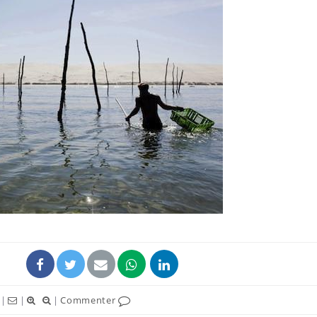
|
|
|
Commenter