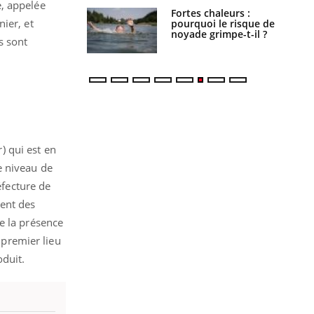
e, appelée
e empêche-t-elle
Fortes chaleurs :
ier, et
r la nuit ?
pourquoi le risque de
noyade grimpe-t-il ?
s sont
r) qui est en
e niveau de
éfecture de
ment des
e la présence
 premier lieu
duit.