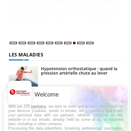
Ecz
(3/3
Dans
vous
quot
LES MALADIES
Hypotension orthostatique : quand la
pression artérielle chute au lever
Welcome
Drépanocytose : une déformation des
globules rouges aux conséquences
graves
With our 225
partners
, we wish to store and access information on
your devices (cookies, pixels in emails, etc.), combine and share
your personal data with our partners, whether collected on this
website or in our emails, already held by some of us, or obtained
Maladie de Charcot (Sclérose latérale
later, including in other contexts.
amyotrophique)
Processing this data (identifiers, browsing, preferences, purchases,