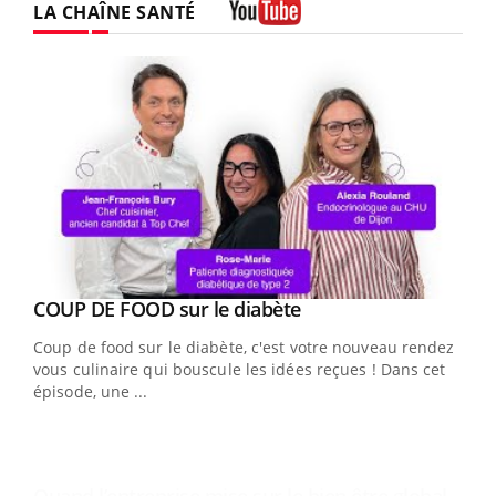
LA CHAÎNE SANTÉ
Youtube
Youtube
Yout
COUP DE FOOD sur le diabète
Quand l’entreprise mise sur le bien être global
Youtube
Youtube
Coup de food sur le diabète, c'est votre nouveau rendez-
"Les rendez-vous de la santé et de la qualité de vie au
vous culinaire qui bouscule les idées reçues ! Dans cet
travail" de Pourquoi Docteur reçoivent Régis Blugeon,
épisode, une ...
DRH et directeur ...
You