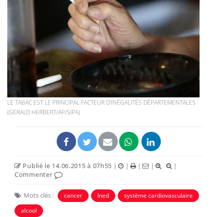
LE TABAC EST LE PRINCIPAL FACTEUR D'INÉGALITÉS DÉPARTEMENTALES
(GERALD HERBERT/AP/SIPA)
Publié le 14.06.2015 à 07h55
|
|
|
|
|
Commenter
Mots clés :
cancer
Ined
système cardiovasculaire
alcool