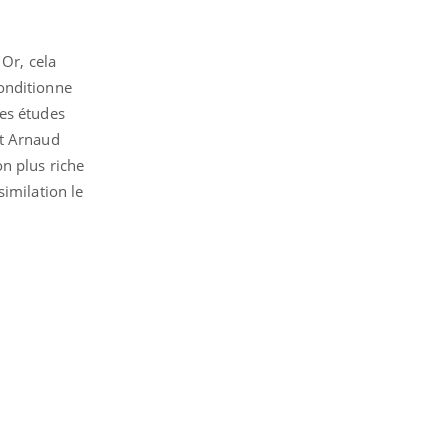
 Or, cela
conditionne
Les études
it Arnaud
on plus riche
similation le