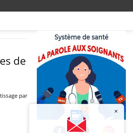
res de
tissage par
Publicité