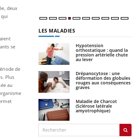
née, deux
 qui
LES MALADIES
aient
Hypotension
fants se
orthostatique : quand la
pression artérielle chute
au lever
période de
Drépanocytose : une
s. Plus
déformation des globules
rouges aux conséquences
isée au
graves
’organisme
permet
Maladie de Charcot
(Sclérose latérale
amyotrophique)