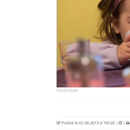
Hantavirus : un cas
détecté chez un touriste
en France
Mortalité infantile : un
rapport s’interroge sur
son taux élevé en France
Grossesse à risque : ce jus
naturel attire l'attention
POUZET/SIPA
des chercheurs
Publié le 02.06.2015 à 16h26
|
|