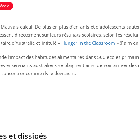
école
 Mauvais calcul. De plus en plus d’enfants et d’adolescents saute
ressent directement sur leurs résultats scolaires, selon les résulta
ire d’Australie et intitulé «
Hunger in the Classroom
» (Faim en 
ndé l’impact des habitudes alimentaires dans 500 écoles primaire
ence en fer : comprendre pour
Insuline & Charge ment
tube
Youtube
Youtube
Yout
venir
osait en parler??
es enseignants australiens se plaignent ainsi de voir arriver des
 concentrer comme ils le devraient.
gue, irritabilité, brouillard mental ou
En 2026, l'insuline dans l
e alopécie… Les symptômes de la
reste entourée d'idées re
nce en fer sont multiples ce qui la rend
patients comme parfois ch
es et dissipés