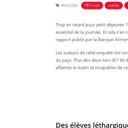
Mots clés :
PET-scan
nutella
Trop en retard pour petit-déjeuner ?
essentiel de la journée. Et cela s’en 
rapport publié par la Banque Alimenta
Les auteurs de cette enquête ont so
Eczéma Chronique des Mains :
Car
Youtube
You
Youtube
expliquer ma maladie
pré
du pays. Plus des deux tiers (67 %) d
affamés le matin et incapables de se
Il y a des sujets qui sont faciles à aborder...
Fati
d'autres non ! D'un côté, poser des
mêm
questions sur la maladie d'un proche c'est
care
montrer ...
...
Des élèves léthargiqu