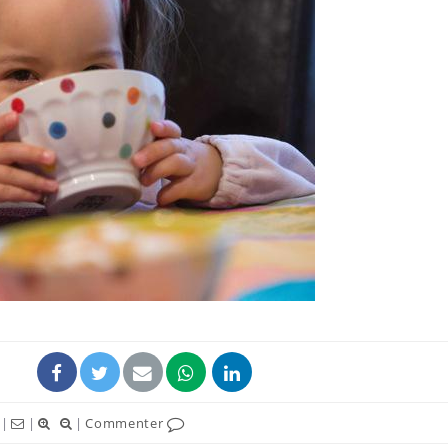
Comment oublier les
Chikung
écrans en vacances ?
West Nil
t-il dan
France ?
Toujours connectés :
Les méd
comment le travail
protègen
empiète de plus en plus
?
sur nos soirées
Cancer colorectal : une
Cytomég
stratégie simple aurait
change d
changé la donne au Pays
charge 
basque
enceint
|
|
|
Commenter