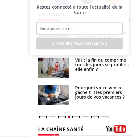
Restez connecté à toute l’actualité de la
Twitter
Facebook
Instagram
Santé
EN DIRECT
unya, dengue,
La sieste empêche-t-elle
e : que se passe-
de dormir la nuit ?
s le sud de la
S'INSCRIRE À LA NEWSLETTER
icaments GLP-1
VIH : la fin du comprimé
t-ils aussi les os
tous les jours se profile-t-
elle enfin ?
alovirus : ce qui
Pourquoi votre ventre
ans la prise en
gâche-t-il les premiers
des femmes
jours de vos vacances ?
es
LA CHAÎNE SANTÉ
Youtube