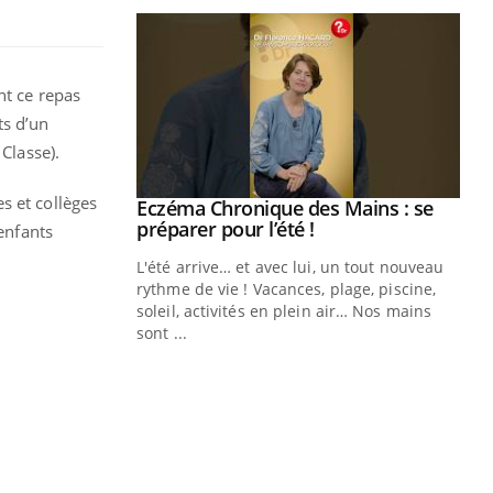
nt ce repas
ts d’un
Classe).
s et collèges
ale : et si on
Eczéma Chronique des Mains : se
Youtube
ube
Youtube
préparer pour l’été !
 enfants
e diabète de type 2
L'été arrive… et avec lui, un tout nouveau
çues chez les
rythme de vie ! Vacances, plage, piscine,
ez les soignants.
soleil, activités en plein air… Nos mains
sont ...
Di
You
Le 
nom
dia
défi