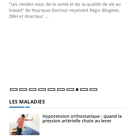
ndez-
"Les rendez-vous de la santé et de la qualité de vie au
cet
travail" de Pourquoi Docteur reçoivent Régis Blugeon,
DRH et directeur ...
Ecz
You
(3/3
Dans
vous
quot
LES MALADIES
Hypotension orthostatique : quand la
pression artérielle chute au lever