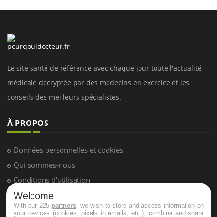
Le site santé de référence avec chaque jour toute l'actualité
médicale decryptée par des médecins en exercice et les
conseils des meilleurs spécialistes.
À PROPOS
Données personnelles et cookies
Qui sommes-nous
Conditions d'utilisation
Plan du site
Welcome
With our 225
partners
, we wish to store and access information on
Mentions Légales
your devices (cookies, pixels in emails, etc.), combine and share