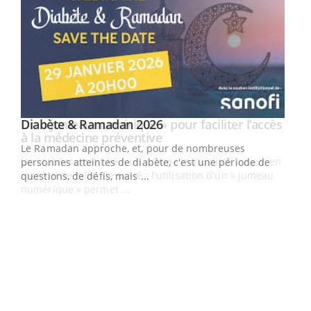
Youtube
Diabète & Ramadan 2026
Un « jumeau numérique » pour faciliter l’accès
Youtube
Youtube
Youtube
à la médecine préventive
Le Ramadan approche, et, pour de nombreuses
Un établissement lié à un groupe mutualiste innove en
personnes atteintes de diabète, c'est une période de
matière de bilan de santé : l'utilisation d'un « jumeau
questions, de défis, mais ...
numérique » permet ...
COU
You
Coup
vous
épis