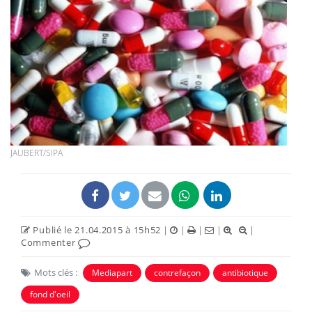
JAUBERT/SIPA
Publié le 21.04.2015 à 15h52
|
|
|
|
|
Commenter
Mots clés :
Mediapart
contrefaçon
antibiotique
fond d'oeil