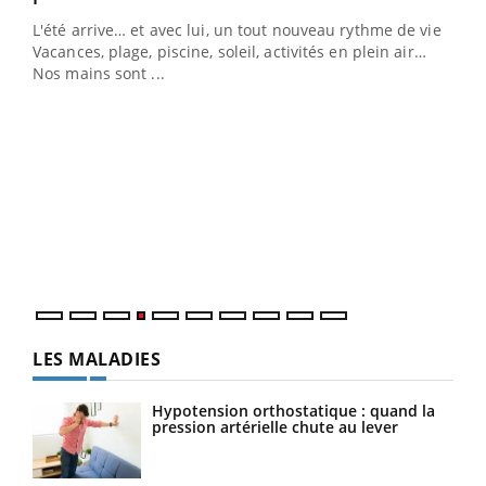
L'été arrive… et avec lui, un tout nouveau rythme de vie !
Vacances, plage, piscine, soleil, activités en plein air…
Nos mains sont ...
Dia
You
Le 
pers
ques
LES MALADIES
Hypotension orthostatique : quand la
pression artérielle chute au lever