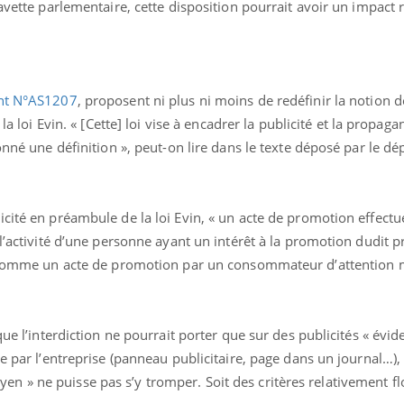
avette parlementaire, cette disposition pourrait avoir un impact r
t N°AS1207
, proposent ni plus ni moins de redéfinir la notion d
 la loi Evin. « [Cette] loi vise à encadrer la publicité et la propag
onné une définition », peut-on lire dans le texte déposé par le dép
ence en fer : comprendre pour
Insuline & Charge ment
tube
Youtube
Youtube
Yout
venir
osait en parler??
cité en préambule de la loi Evin, « un acte de promotion effectu
gue, irritabilité, brouillard mental ou
En 2026, l'insuline dans l
e alopécie… Les symptômes de la
reste entourée d'idées re
 l’activité d’une personne ayant un intérêt à la promotion dudit p
nce en fer sont multiples ce qui la rend
patients comme parfois ch
çu comme un acte de promotion par un consommateur d’attention
que l’interdiction ne pourrait porter que sur des publicités « évid
e par l’entreprise (panneau publicitaire, page dans un journal…), 
» ne puisse pas s’y tromper. Soit des critères relativement flou