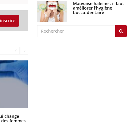
Mauvaise haleine : il faut
améliorer l’hygiène
bucco-dentaire
'inscrire
La sieste empêche-t-elle de dormir
ui change
la nuit ?
ge des femmes