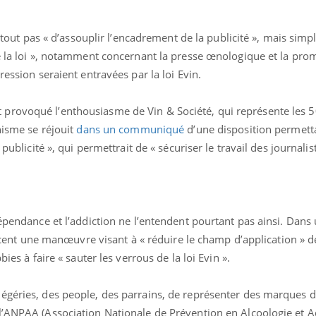
surtout pas « d’assouplir l’encadrement de la publicité », mais sim
de la loi », notamment concernant la presse œnologique et la pro
ression seraient entravées par la loi Evin.
provoqué l’enthousiasme de Vin & Société, qui représente les 
nisme se réjouit
dans un communiqué
d’une disposition permetta
publicité », qui permettrait de « sécuriser le travail des journalist
dépendance et l’addiction ne l’entendent pourtant pas ainsi. Dans
 une manœuvre visant à « réduire le champ d’application » de 
bies à faire « sauter les verrous de la loi Evin ».
égéries, des people, des parrains, de représenter des marques d’
l’ANPAA (Association Nationale de Prévention en Alcoologie et Ad