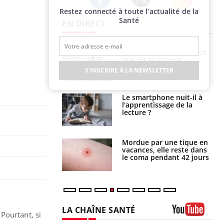
Restez connecté à toute l’actualité de la
Twitter
Facebook
Instagram
Santé
EN DIRECT
haleurs :
Grossesse et chaleur : ce
i le risque de
que dit la science
rimpe-t-il ?
S'INSCRIRE À LA NEWSLETTER
a pourrait-il
Le smartphone nuit-il à
la propagation du
l'apprentissage de la
lecture ?
i manger moins
Mordue par une tique en
éines pourrait
vacances, elle reste dans
ent être bénéfique
le coma pendant 42 jours
LA CHAÎNE SANTÉ
Pourtant, si
Youtube