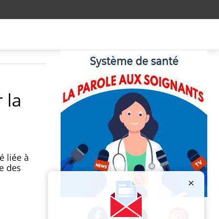
 la
 liée à
ce des
Publicité