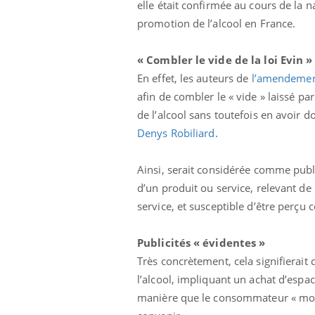
elle était confirmée au cours de la n
promotion de l’alcool en France.
« Combler le vide de la loi Evin »
En effet, les auteurs de
l’amendemen
afin de combler le « vide » laissé par
de l’alcool sans toutefois en avoir d
Eczéma Chronique des Mains :
Car
Denys Robiliard
.
Youtube
You
Youtube
expliquer ma maladie
pré
Ainsi, serait considérée comme publi
Il y a des sujets qui sont faciles à aborder...
Fati
d'autres non ! D'un côté, poser des
mêm
d’un produit ou service, relevant de
questions sur la maladie d'un proche c'est
care
service, et susceptible d’être per
montrer ...
...
Publicités « évidentes »
Très concrètement, cela signifierait 
l’alcool, impliquant un achat d’espac
manière que le consommateur « moyen 