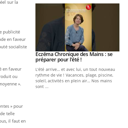
éel sur la
e publicité
ande en faveur
uté socialiste
ale : et si on
Eczéma Chronique des Mains : se
Youtube
ube
Youtube
préparer pour l’été !
é en faveur
e diabète de type 2
L'été arrive… et avec lui, un tout nouveau
çues chez les
rythme de vie ! Vacances, plage, piscine,
roduit ou
ez les soignants.
soleil, activités en plein air… Nos mains
 moyenne ».
sont ...
Di
You
Le 
entes » pour
nom
dia
de telle
défi
s, il faut en