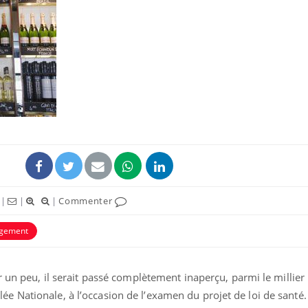
La sieste empêche-t-elle
Fortes c
de dormir la nuit ?
pourquo
noyade g
VIH : la fin du comprimé
Le Viagr
tous les jours se profile-t-
freiner 
elle enfin ?
cancer ?
Pourquoi votre ventre
Pourquo
|
|
|
Commenter
gâche-t-il les premiers
de prot
jours de vos vacances ?
finalem
ogement
r un peu, il serait passé complètement inaperçu, parmi le millier
 Nationale, à l’occasion de l’examen du projet de loi de santé. 