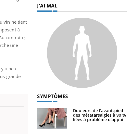
J'AI MAL
u vin ne tient
imposent à
Au contraire,
erche une
l y a peu
plus grande
SYMPTÔMES
Douleurs de l’avant-pied :
des métatarsalgies à 90 %
liées à problème d’appui