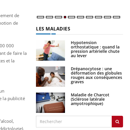
plement de
motion de
LES MALADIES
Hypotension
500 000
orthostatique : quand la
pression artérielle chute
nt de faire la
au lever
es et la
Drépanocytose : une
déformation des globules
rouges aux conséquences
graves
 un
Maladie de Charcot
la publicité
(Sclérose latérale
amyotrophique)
alcool,
dictologie).