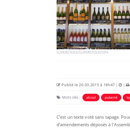
Chikungunya, dengue,
West Nile : que se passe-
t-il dans le sud de la
France ?
SUPERSTOCK/SUPERSTOCK/SIPA
Les médicaments GLP-1
protègent-ils aussi les os
?
Cytomégalovirus : ce qui
Publié le 20.03.2015 à 18h47
|
|
change dans la prise en
charge des femmes
enceintes
Mots clés :
alcool
puberté
l
C’est un texte voté sans tapage. Pou
d’amendements déposés à l’Assemblée