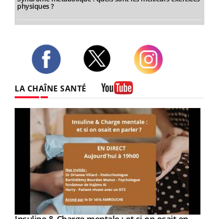
physiques ?
Twitter
Facebook
Instagram
LA CHAÎNE SANTÉ
Youtube
Youtube
Youtube