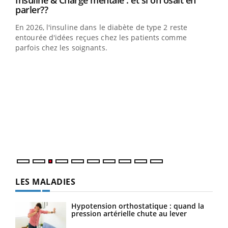
Insuline & Charge mentale : et si on osait en
Youtube
parler??
En 2026, l'insuline dans le diabète de type 2 reste
entourée d'idées reçues chez les patients comme
parfois chez les soignants.
Ecz
You
pour
L'ét
Vaca
Nos 
LES MALADIES
Hypotension orthostatique : quand la
pression artérielle chute au lever