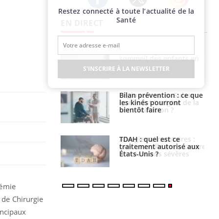
Restez connecté à toute l’actualité de la
Twitter
Facebook
Instagram
Santé
EN DIRECT
par un
Comment gérer le
a, une petite fille
sommeil des enfants en
e grâce à un
vacances ?
S'INSCRIRE À LA NEWSLETTER
essentiel
lose en Suisse :
Bilan prévention : ce que
st l’origine de la
les kinés pourront
nation ?
bientôt faire
s alimentaires :
TDAH : quel est ce
velle arme contre
traitement autorisé aux
tions sévères
États-Unis ?
démie
e de Chirurgie
incipaux