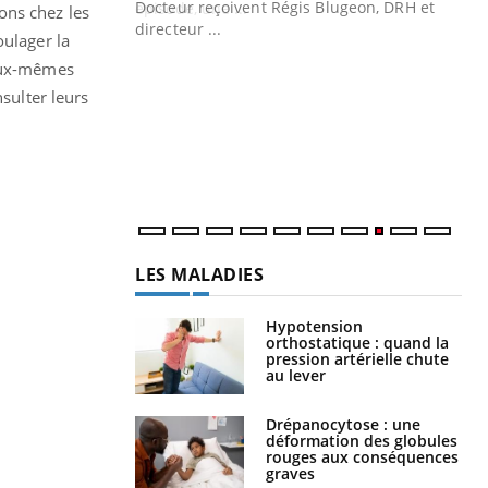
Docteur reçoivent Régis Blugeon, DRH et
ons chez les
directeur ...
oulager la
Ec
You
quo
 eux-mêmes
sulter leurs
Dan
der
com
et é
LES MALADIES
Hypotension
orthostatique : quand la
pression artérielle chute
au lever
Drépanocytose : une
déformation des globules
rouges aux conséquences
graves