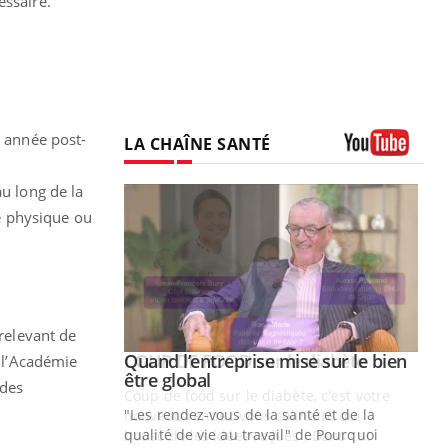
essaire.
e année post-
LA CHAÎNE SANTÉ
Youtube
au long de la
té physique ou
 relevant de
Youtube
 diabète
Quand l’entreprise mise sur le bien
e l’Académie
Youtube
Youtube
être global
 des
e, c'est votre
"Les rendez-vous de la santé et de la
naire qui
qualité de vie au travail" de Pourquoi
 ! Dans cet