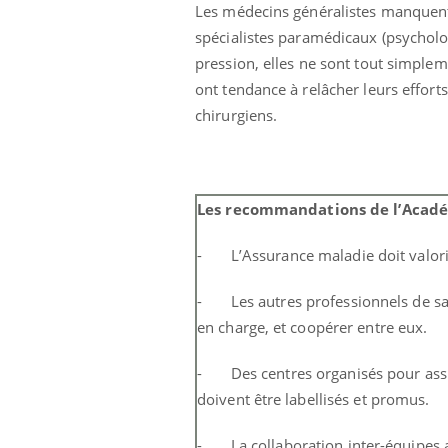
mut
air… Nos mains
défis, mais ...
Les médecins généralistes manquent 
sant
spécialistes paramédicaux (psycholog
num
pression, elles ne sont tout simple
ont tendance à relâcher leurs efforts
chirurgiens.
Les recommandations de l’Académ
- L’Assurance maladie doit valorise
- Les autres professionnels de sant
en charge, et coopérer entre eux.
- Des centres organisés pour assur
doivent être labellisés et promus.
- La collaboration inter-équipes a