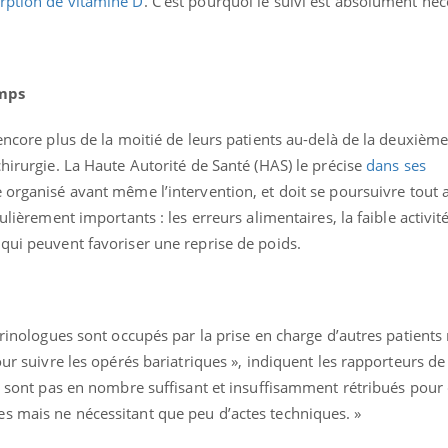
rption de vitamine D
. C’est pourquoi le suivi est absolument néc
emps
 encore plus de la moitié de leurs patients au-delà de la deuxièm
chirurgie. La Haute Autorité de Santé (HAS) le précise
dans ses
re organisé avant même l’intervention, et doit se poursuivre tout 
culièrement importants : les erreurs alimentaires, la faible activi
qui peuvent favoriser une reprise de poids.
crinologues sont occupés par la prise en charge d’autres patients
« jumeau numérique » pour
COUP DE FOOD sur le
our suivre les opérés bariatriques », indiquent les rapporteurs d
tube
Youtube
iliter l’accès à la médecine
ne sont pas en nombre suffisant et insuffisamment rétribués pour
Youtube
Coup de food sur le diabèt
ventive
s mais ne nécessitant que peu d’actes techniques. »
nouveau rendez-vous culi
établissement lié à un groupe
bouscule les idées reçues