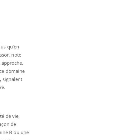
lus qu’en
ssor, note
te approche,
s ce domaine
, signalent
re.
té de vie,
façon de
mine B ou une