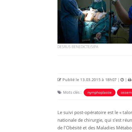
e empêche-t-elle
Fortes chaleurs :
 la nuit ?
pourquoi le risque de
noyade grimpe-t-il ?
DESRUS BENEDICTE/SIPA
 fin du comprimé
Le Viagra pourrait-il
jours se profile-t-
freiner la propagation du
n ?
cancer ?
Publié le 13.03.2015 à 18h07
|
|
 votre ventre
Pourquoi manger moins
l les premiers
de protéines pourrait
Mots clés :
 vos vacances ?
finalement être bénéfique
nymphoplastie
ossem
Le suivi post-opératoire est le « tal
nationale de chirurgie, qui s’est réu
de l’Obésité et des Maladies Métabo