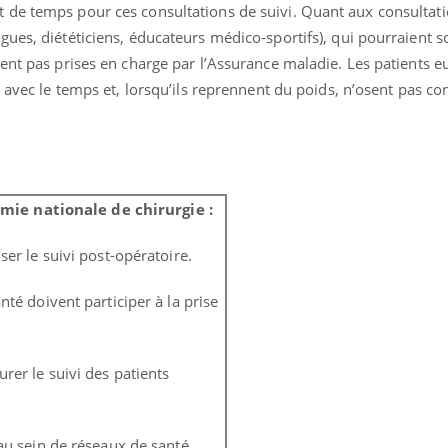
ualiste innove en matière de bilan de
épisode, une ...
de temps pour ces consultations de suivi. Quant aux consultati
é : l'utilisation d'un « jumeau
ues, diététiciens, éducateurs médico-sportifs), qui pourraient s
érique » permet ...
ment pas prises en charge par l’Assurance maladie. Les patients
 avec le temps et, lorsqu’ils reprennent du poids, n’osent pas con
ie nationale de chirurgie :
r le suivi post-opératoire.
é doivent participer à la prise
er le suivi des patients
u sein de réseaux de santé,