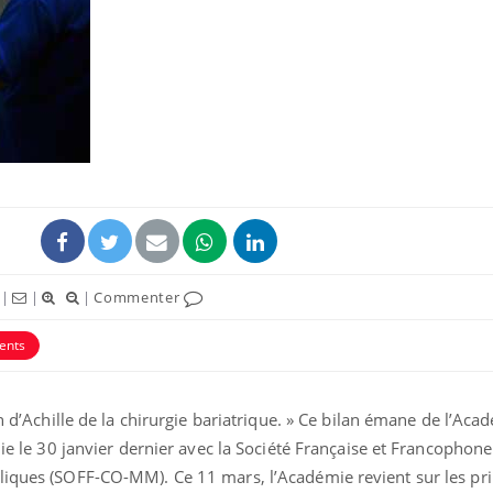
Grossesse et chaleur : ce
Mordue 
que dit la science
barracud
secouru
réflexe 
Le smartphone nuit-il à
Légionel
l'apprentissage de la
quelle e
lecture ?
contami
|
|
|
Commenter
Mordue par une tique en
Allergie
vacances, elle reste dans
une nou
le coma pendant 42 jours
les réac
ents
on d’Achille de la chirurgie bariatrique. » Ce bilan émane de l’Aca
nie le 30 janvier dernier avec la Société Française et Francophon
liques (SOFF-CO-MM). Ce 11 mars, l’Académie revient sur les pr