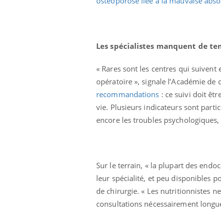
ostéoporose liée à la mauvaise abso
Les spécialistes manquent de t
« Rares sont les centres qui suivent
opératoire », signale l’Académie de 
recommandations
: ce suivi doit êt
vie. Plusieurs indicateurs sont parti
encore les troubles psychologiques, 
Sur le terrain, « la plupart des endo
Youtube
 Mains : se
Diabète & Ramadan 2026
Un 
leur spécialité, et peu disponibles p
Youtube
You
outube
fac
de chirurgie. « Les nutritionnistes 
Le Ramadan approche, et, pour de
pré
consultations nécessairement longue
un tout nouveau
nombreuses personnes atteintes de
Un 
lage, piscine,
diabète, c'est une période de questions, de