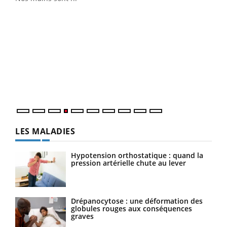
Un 
You
à l
Un é
mati
numé
LES MALADIES
Hypotension orthostatique : quand la
pression artérielle chute au lever
Drépanocytose : une déformation des
globules rouges aux conséquences
graves