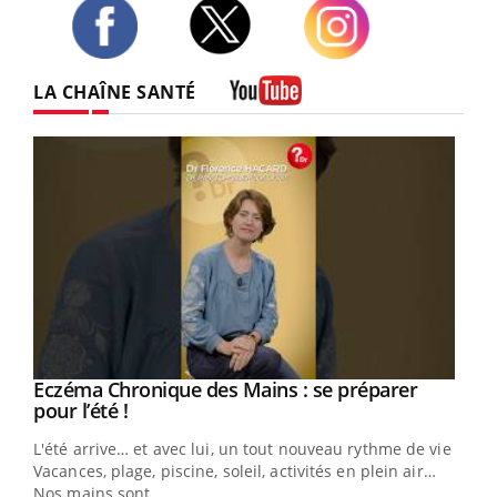
Twitter
Facebook
Instagram
LA CHAÎNE SANTÉ
Youtube
Youtube
Eczéma Chronique des Mains : se préparer
Diabète & Ramadan 2026
Youtube
Youtube
Youtube
pour l’été !
Le Ramadan approche, et, pour de nombreuses
L'été arrive… et avec lui, un tout nouveau rythme de vie !
personnes atteintes de diabète, c'est une période de
Vacances, plage, piscine, soleil, activités en plein air…
questions, de défis, mais ...
Nos mains sont ...