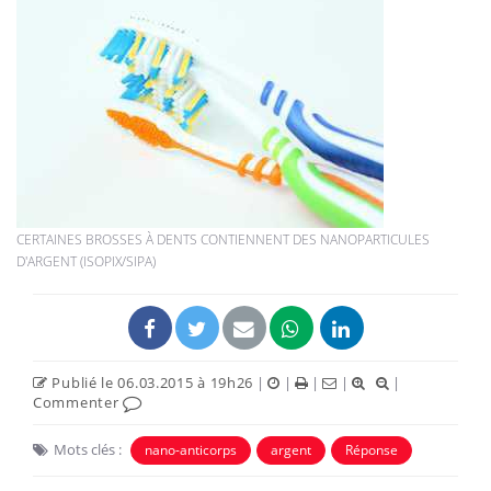
CERTAINES BROSSES À DENTS CONTIENNENT DES NANOPARTICULES
D'ARGENT (ISOPIX/SIPA)
Publié le 06.03.2015 à 19h26
|
|
|
|
|
Commenter
Mots clés :
nano-anticorps
argent
Réponse