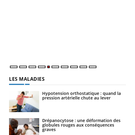
Un 
You
à l
Un é
mati
numé
LES MALADIES
Hypotension orthostatique : quand la
pression artérielle chute au lever
Drépanocytose : une déformation des
globules rouges aux conséquences
graves