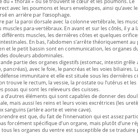
are du « thorax » où se trouvent le cœur et les poumons. Le
rect avec les poumons et leurs enveloppes, ainsi qu’avec l
ersé en arrière par l’œsophage.
e par la paroi dorsale avec la colonne vertébrale, les muscl
 muscles para-vertébraux. En avant et sur les côtés, il y a l
 différents muscles, les dernières côtes et quelques orific
intestinales. En bas, l’abdomen s’arrête théoriquement au 
 et le petit bassin sont en communication, les organes du
 des douleurs abdominales.
ande partie des organes digestifs (estomac, intestin grêle 
, pancréas), avec le foie, le pancréas et les voies biliaires. L
éfense immunitaire et elle est située sous les dernières c
on trouve le rectum, la vessie, la prostate ou l’utérus et les
es psoas qui sont les releveurs des cuisses.
 y a d’autres éléments qui sont capables de donner des dou
le, mais aussi les reins et leurs voies excrétrices (les uretè
x sanguins (artère aorte et veine cave).
ma Chronique des Mains :
Carence en fer : com
ndre est que, du fait de l’innervation qui est assez partic
be
Youtube
Youtube
Youtube
iquer ma maladie
prévenir
 pas forcément spécifique d’un organe, mais plutôt d’une ré
 tous les organes du ventre est susceptible de se traduire 
 des sujets qui sont faciles à aborder...
Fatigue, irritabilité, brou