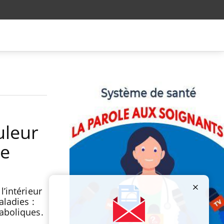
uleur
le
’intérieur
aladies :
aboliques.