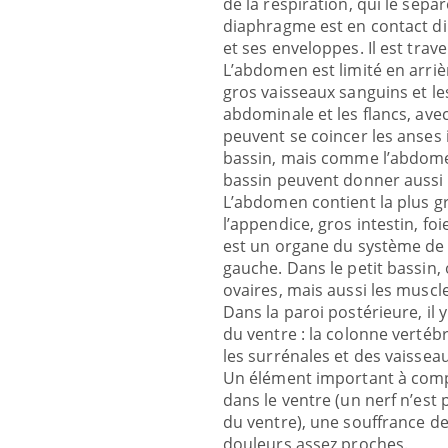
de la respiration, qui le sép
diaphragme est en contact di
et ses enveloppes. Il est trav
L’abdomen est limité en arrièr
gros vaisseaux sanguins et les
abdominale et les flancs, avec
peuvent se coincer les anses 
bassin, mais comme l’abdomen
bassin peuvent donner aussi
L’abdomen contient la plus gr
l’appendice, gros intestin, foie
est un organe du système de d
gauche. Dans le petit bassin, 
ovaires, mais aussi les muscl
Dans la paroi postérieure, il
du ventre : la colonne vertébra
les surrénales et des vaisseau
Eczé
Un élément important à compre
Youtu
expl
dans le ventre (un nerf n’est
du ventre), une souffrance de
Il y a
douleurs assez proches.