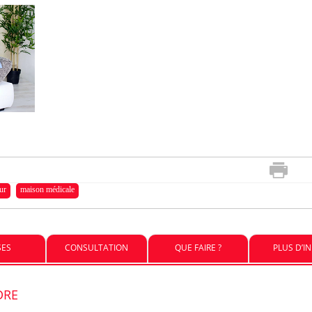
ur
maison médicale
SES
CONSULTATION
QUE FAIRE ?
PLUS D’I
DRE