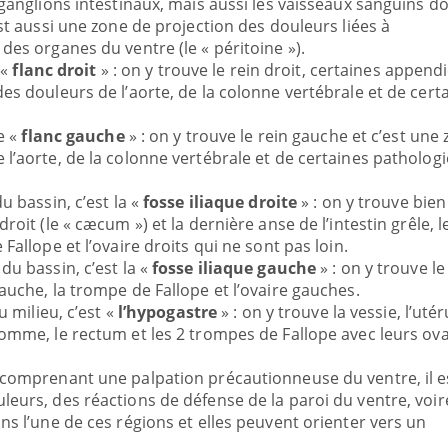
 ganglions intestinaux, mais aussi les vaisseaux sanguins d
est aussi une zone de projection des douleurs liées à
des organes du ventre (le « péritoine »).
 «
flanc droit
» : on y trouve le rein droit, certaines append
des douleurs de l’aorte, de la colonne vertébrale et de cert
le «
flanc gauche
» : on y trouve le rein gauche et c’est une
 l’aorte, de la colonne vertébrale et de certaines pathologi
u bassin, c’est la «
fosse iliaque droite
» : on y trouve bien
roit (le « cæcum ») et la dernière anse de l’intestin grêle, l
Fallope et l’ovaire droits qui ne sont pas loin.
du bassin, c’est la «
fosse iliaque gauche
» : on y trouve le
auche, la trompe de Fallope et l’ovaire gauches.
u milieu, c’est «
l’hypogastre
» : on y trouve la vessie, l’uté
homme, le rectum et les 2 trompes de Fallope avec leurs ova
é comprenant une palpation précautionneuse du ventre, il e
leurs, des réactions de défense de la paroi du ventre, voir
ns l’une de ces régions et elles peuvent orienter vers un