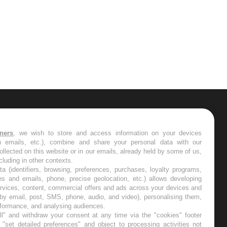
ER
tners
, we wish to store and access information on your devices
in emails, etc.), combine and share your personal data with our
s les semaines les meilleures
ollected on this website or in our emails, already held by some of us,
ncluding in other contexts.
ta (identifiers, browsing, preferences, purchases, loyalty programs,
es and emails, phone, precise geolocation, etc.) allows developing
ervices, content, commercial offers and ads across your devices and
 by email, post, SMS, phone, audio, and video), personalising them,
RE
rformance, and analysing audiences.
l" and withdraw your consent at any time via the "cookies" footer
"set detailed preferences" and object to processing activities not