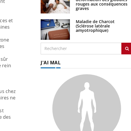
ont
rouges aux conséquences
graves
ices et
Maladie de Charcot
(Sclérose latérale
aines
amyotrophique)
 zone
es
 sûr
J'AI MAL
e rein
rus chez
ires ne
st
e des