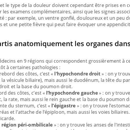
es non ! D'un côté, poser des questions
même alopécie… Les sym
n et le type de la douleur doivent cependant être prises en 
 maladie d'un proche c'est montrer ...
carence en fer sont multip
r les examens complémentaires, ainsi que les signes assoc
té : par exemple, un ventre gonflé, douloureux et un peu d
s et une petite fièvre qui peut faire évoquer une appendici
rtis anatomiquement les organes dans
médecins en 9 régions qui correspondent grossièrement à c
ôt à certaines pathologies :
rebord des côtes, c’est «
l’hypochondre droit
» : on y trouv
nt la vésicule biliaire), mais aussi le duodénum, la tête du pa
n droit et la base du poumon droit.
ord des côtes, c’est «
l’hypochondre gauche
» : on y trouve
 la rate, mais aussi le rein gauche et la base du poumon dr
inte du sternum, c’est «
l’épigastre
» : on y trouve l’estoma
as et l’attache de l’épiploon, mais aussi les voies biliaires
icarde.
«
région péri-ombilicale
» : on y trouve les anses de l’intest