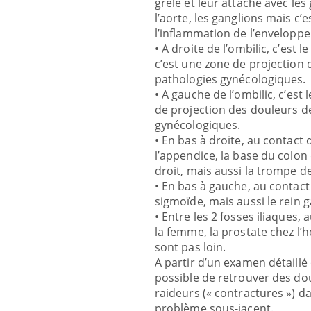
grêle et leur attache avec les
l’aorte, les ganglions mais c’
l’inflammation de l’enveloppe 
• A droite de l’ombilic, c’est le
c’est une zone de projection 
pathologies gynécologiques.
• A gauche de l’ombilic, c’est 
de projection des douleurs de
gynécologiques.
• En bas à droite, au contact d
l’appendice, la base du colon d
droit, mais aussi la trompe de 
• En bas à gauche, au contact 
sigmoïde, mais aussi le rein g
• Entre les 2 fosses iliaques, a
la femme, la prostate chez l’
sont pas loin.
A partir d’un examen détaill
possible de retrouver des dou
raideurs (« contractures ») da
problème sous-jacent.