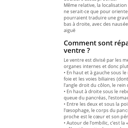
d'autr
Même relative, la localisatio
sur la
ne serait-ce que pour oriente
pourraient traduire une gravi
bas à droite, avec des nausée
aiguë
Comment sont répa
ventre ?
Le ventre est divisé par les 
organes internes et donc plut
• En haut et à gauche sous le 
foie et les voies biliaires (do
l’angle droit du côlon, le rei
• En haut à droite sous le reb
queue du pancréas, l’estomac,
• Entre les deux et sous la po
l’œsophage, le corps du pancré
proche est le cœur et son pér
• Autour de l’ombilic, c’est la 