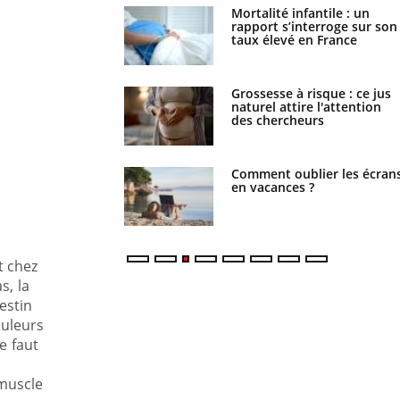
e métabolique :
Mortalité infantile : un
nt les meilleurs
rapport s’interroge sur son
s physiques ?
taux élevé en France
 éviter une otite
Grossesse à risque : ce jus
 les vacances ?
naturel attire l'attention
des chercheurs
us : un cas détecté
Comment oublier les écran
touriste en France
en vacances ?
t chez
s, la
estin
ouleurs
e faut
 muscle