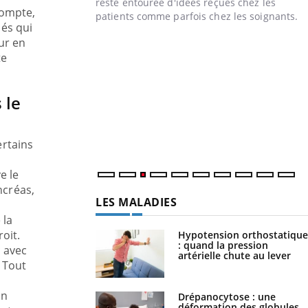
ptômes de la
reste entourée d'idées reçues chez les
compte,
les ce qui la rend ...
patients comme parfois chez les soignants.
iés qui
ur en
te
 le
ertains
e le
ncréas,
LES MALADIES
 la
oit.
Hypotension orthostatique
: quand la pression
c avec
artérielle chute au lever
. Tout
in
Drépanocytose : une
déformation des globules