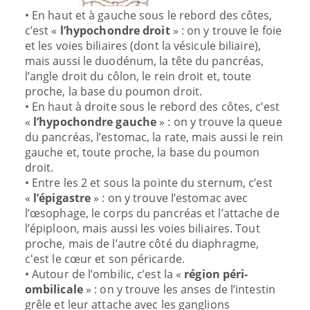
• En haut et à gauche sous le rebord des côtes,
c’est «
l’hypochondre droit
» : on y trouve le foie
et les voies biliaires (dont la vésicule biliaire),
mais aussi le duodénum, la tête du pancréas,
l’angle droit du côlon, le rein droit et, toute
proche, la base du poumon droit.
• En haut à droite sous le rebord des côtes, c’est
«
l’hypochondre gauche
» : on y trouve la queue
du pancréas, l’estomac, la rate, mais aussi le rein
gauche et, toute proche, la base du poumon
droit.
• Entre les 2 et sous la pointe du sternum, c’est
«
l’épigastre
» : on y trouve l’estomac avec
l’œsophage, le corps du pancréas et l’attache de
l’épiploon, mais aussi les voies biliaires. Tout
proche, mais de l’autre côté du diaphragme,
c'est le cœur et son péricarde.
• Autour de l’ombilic, c’est la «
région péri-
ombilicale
» : on y trouve les anses de l’intestin
grêle et leur attache avec les ganglions