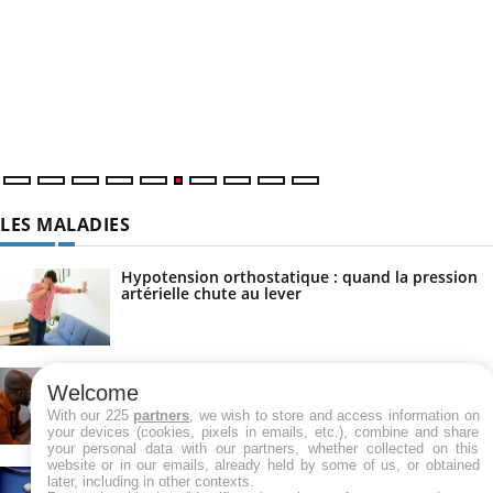
LES MALADIES
Hypotension orthostatique : quand la pression
artérielle chute au lever
Drépanocytose : une déformation des globules
Welcome
rouges aux conséquences graves
With our 225
partners
, we wish to store and access information on
your devices (cookies, pixels in emails, etc.), combine and share
your personal data with our partners, whether collected on this
website or in our emails, already held by some of us, or obtained
Maladie de Charcot (Sclérose latérale
later, including in other contexts.
amyotrophique)