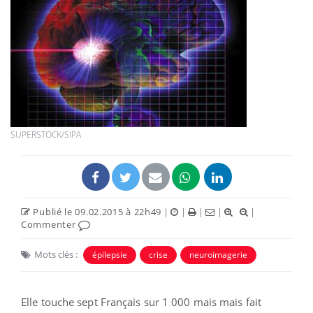
SUPERSTOCK/SIPA
Publié le 09.02.2015 à 22h49
|
|
|
|
|
Commenter
Mots clés :
épilepsie
crise
neuroimagerie
Elle touche sept Français sur 1 000 mais mais fait