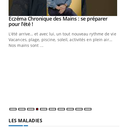
Eczéma Chronique des Mains : se préparer
Youtube
Youtube
pour l’été !
L'été arrive… et avec lui, un tout nouveau rythme de vie !
Vacances, plage, piscine, soleil, activités en plein air…
Nos mains sont ...
Dia
You
Le 
pers
ques
LES MALADIES