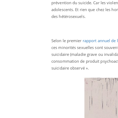
prévention du suicide. Car les viol
Cytomégalovirus : ce qui
change dans la prise en
adolescents. Et rien que chez les h
charge des femmes
des hétérosexuels.
enceintes
Selon le premier
rapport annuel de l
ces minorités sexuelles sont souven
suicidaire (maladie grave ou invalid
consommation de produit psychoactif
suicidaire observé ».