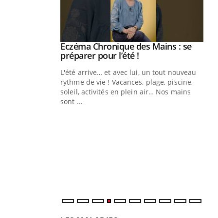
ale : et si on
Eczéma Chronique des Mains : se
Youtube
ube
Youtube
préparer pour l’été !
e diabète de type 2
L'été arrive… et avec lui, un tout nouveau
çues chez les
rythme de vie ! Vacances, plage, piscine,
ez les soignants.
soleil, activités en plein air… Nos mains
sont ...
Di
You
Le 
nom
dia
défi