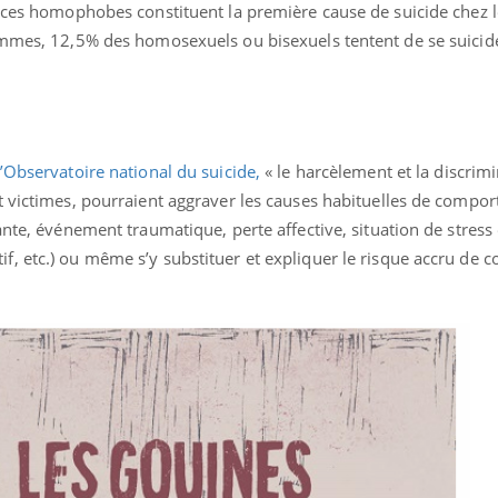
ences homophobes constituent la première cause de suicide chez l
Pourquoi votre ventre
Pourquo
gâche-t-il les premiers
de prot
ommes, 12,5% des homosexuels ou bisexuels tentent de se suicid
jours de vos vacances ?
finalem
’Observatoire national du suicide,
« le harcèlement et la discrim
t victimes, pourraient aggraver les causes habituelles de compo
ante, événement traumatique, perte affective, situation de stres
, etc.) ou même s’y substituer et expliquer le risque accru de