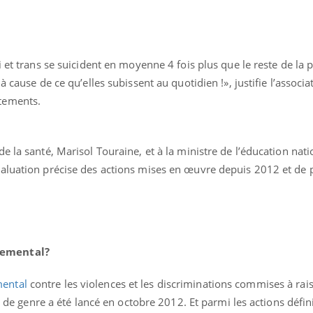
 et trans se suicident en moyenne 4 fois plus que le reste de la 
 cause de ce qu’elles subissent au quotidien !», justifie l’associa
tements.
 la santé, Marisol Touraine, et à la ministre de l’éducation nati
aluation précise des actions mises en œuvre depuis 2012 et de p
La sieste empêche-t-elle
Fortes c
de dormir la nuit ?
pourquo
noyade g
nemental?
VIH : la fin du comprimé
Le Viagr
tous les jours se profile-t-
freiner 
ental
contre les violences et les discriminations commises à rai
elle enfin ?
cancer ?
é de genre a été lancé en octobre 2012. Et parmi les actions défini