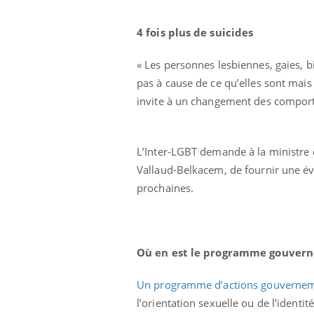
4 fois plus de suicides
« Les personnes lesbiennes, gaies, bi
pas à cause de ce qu’elles sont mais à
invite à un changement des compor
L’Inter-LGBT demande à la ministre de
Vallaud-Belkacem, de fournir une év
prochaines.
Chikungunya, dengue,
West Nile : que se passe-
t-il dans le sud de la
France ?
Où en est le programme gouver
Les médicaments GLP-1
protègent-ils aussi les os
Un programme d’actions gouvernem
?
l’orientation sexuelle ou de l’identit