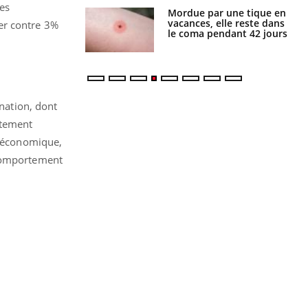
es
i manger moins
Mordue par une tique en
éines pourrait
vacances, elle reste dans
er contre 3%
ent être bénéfique
le coma pendant 42 jours
ination, dont
rtement
s économique,
 comportement