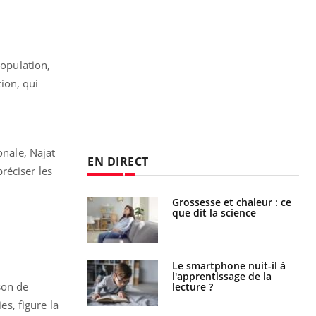
population,
tion, qui
onale, Najat
EN DIRECT
réciser les
haleurs :
Grossesse et chaleur : ce
i le risque de
que dit la science
rimpe-t-il ?
a pourrait-il
Le smartphone nuit-il à
la propagation du
l'apprentissage de la
son de
lecture ?
es, figure la