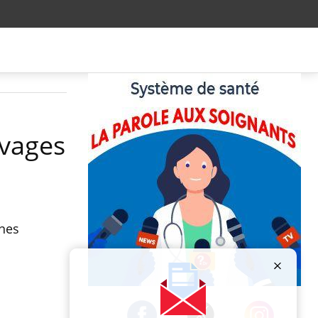
avages
nnes
Publicité