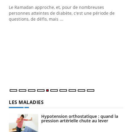
Le Ramadan approche, et, pour de nombreuses
vie !
personnes atteintes de diabète, c'est une période de
…
questions, de défis, mais ...
Un 
You
à l
Un é
mati
numé
LES MALADIES
Hypotension orthostatique : quand la
pression artérielle chute au lever