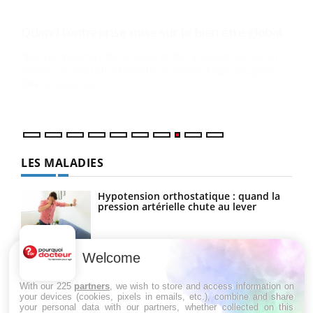
Ecz
You
(3/3
Dans
vous
quot
LES MALADIES
Hypotension orthostatique : quand la
pression artérielle chute au lever
Welcome
Drépanocytose : une déformation des
globules rouges aux conséquences
graves
With our 225
partners
, we wish to store and access information on
your devices (cookies, pixels in emails, etc.), combine and share
your personal data with our partners, whether collected on this