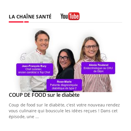
LA CHAÎNE SANTÉ
Youtube
Youtube
Yout
COUP DE FOOD sur le diabète
Quand l’entreprise mise sur le bien être global
Youtube
Youtube
Coup de food sur le diabète, c'est votre nouveau rendez-
"Les rendez-vous de la santé et de la qualité de vie au
vous culinaire qui bouscule les idées reçues ! Dans cet
travail" de Pourquoi Docteur reçoivent Régis Blugeon,
épisode, une ...
DRH et directeur ...