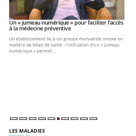
Un « jumeau numérique » pour faciliter l’accès
Youtube
Youtube
à la médecine préventive
Un établissement lié à un groupe mutualiste innove en
e
matière de bilan de santé : l'utilisation d'un « jumeau
numérique » permet ...
COU
You
Coup
vous
épis
LES MALADIES