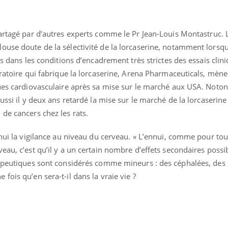
partagé par d’autres experts comme le Pr Jean-Louis Montastruc. 
use doute de la sélectivité de la lorcaserine, notamment lorsqu’
us dans les conditions d’encadrement très strictes des essais clin
oratoire qui fabrique la lorcaserine, Arena Pharmaceuticals, mèn
ques cardiovasculaire après sa mise sur le marché aux USA. Noton
ussi il y deux ans retardé la mise sur le marché de la lorcaserine
de cancers chez les rats.
’hui la vigilance au niveau du cerveau. « L’ennui, comme pour tou
eau, c’est qu’il y a un certain nombre d’effets secondaires possi
rapeutiques sont considérés comme mineurs : des céphalées, des
ois qu’en sera-t-il dans la vraie vie ?