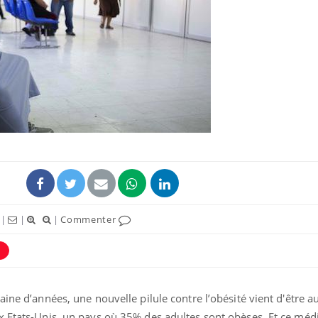
Les médicaments GLP-1
VIH : la
protègent-ils aussi les os
tous les
?
elle enfi
Cytomégalovirus : ce qui
Pourquo
change dans la prise en
gâche-t-
charge des femmes
jours de
enceintes
La sieste empêche-t-elle
Fortes c
de dormir la nuit ?
pourquo
|
|
|
Commenter
noyade g
ine d’années, une nouvelle pilule contre l’obésité vient d'être a
x Etats-Unis, un pays où 35% des adultes sont obèses. Et ce mé