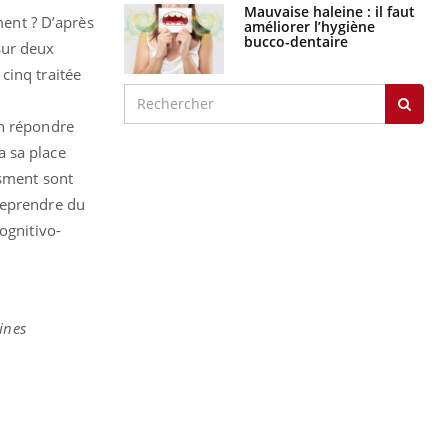
Mauvaise haleine : il faut
ment ? D’après
améliorer l’hygiène
bucco-dentaire
sur deux
cinq traitée
en répondre
 a sa place
ssment sont
reprendre du
ognitivo-
ines