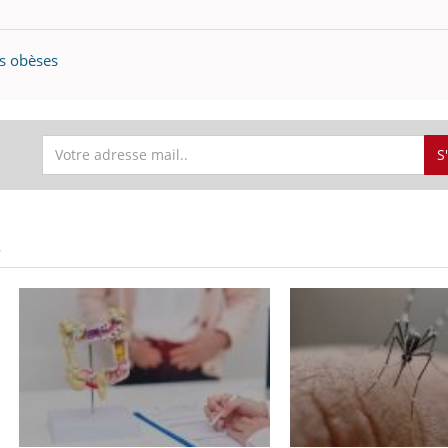
es obèses
S
S