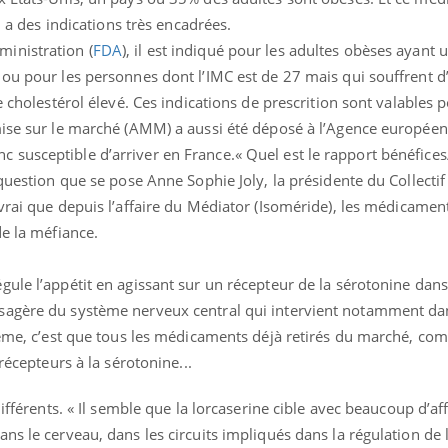
, a des indications très encadrées.
inistration (
FDA
), il est indiqué pour les adultes obèses ayant 
 ou pour les personnes dont l’IMC est de 27 mais qui souffrent 
e cholestérol élevé. Ces indications de prescrition sont valables 
mise sur le marché (AMM) a aussi été déposé à l’Agence europée
susceptible d’arriver en France.« Quel est le rapport bénéfices
 question que se pose Anne Sophie Joly, la présidente du Collectif
ence en fer : comprendre pour
Insuline & Charge ment
tube
Youtube
Youtube
Yout
t vrai que depuis l’affaire du Médiator (Isoméride), les médicament
venir
osait en parler??
de la méfiance.
gue, irritabilité, brouillard mental ou
En 2026, l'insuline dans l
e alopécie… Les symptômes de la
reste entourée d'idées re
nce en fer sont multiples ce qui la rend
patients comme parfois ch
régule l’appétit en agissant sur un récepteur de la sérotonine dans
sagère du système nerveux central qui intervient notamment da
blème, c’est que tous les médicaments déjà retirés du marché, c
récepteurs à la sérotonine...
ifférents. « Il semble que la lorcaserine cible avec beaucoup d’aff
s le cerveau, dans les circuits impliqués dans la régulation de l