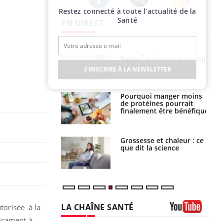
Restez connecté à toute l’actualité de la
Twitter
Facebook
Instagram
Santé
EN DIRECT
 fin du comprimé
Le Viagra pourrait-il
 jours se profile-t-
freiner la propagation du
n ?
cancer ?
S'INSCRIRE À LA NEWSLETTER
i votre ventre
Pourquoi manger moins
il les premiers
de protéines pourrait
 vos vacances ?
finalement être bénéfique
haleurs :
Grossesse et chaleur : ce
i le risque de
que dit la science
rimpe-t-il ?
LA CHAÎNE SANTÉ
utorisée à la
dicament à
Youtube