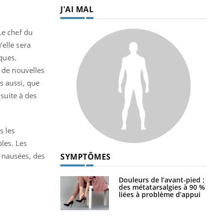
J'AI MAL
Le chef du
elle sera
iques.
e de nouvelles
s aussi, que
 suite à des
s les
bles. Les
 nausées, des
SYMPTÔMES
Douleurs de l’avant-pied :
des métatarsalgies à 90 %
liées à problème d’appui