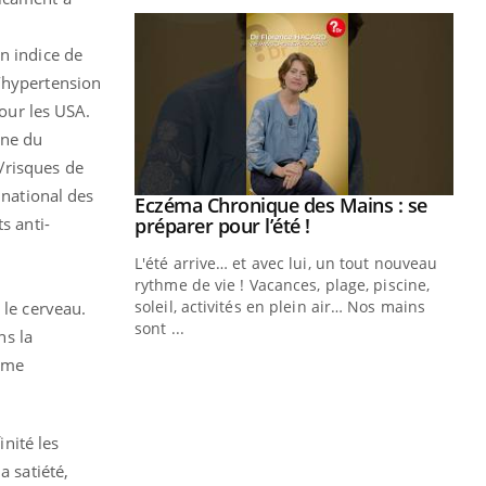
un indice de
d’hypertension
pour les USA.
nne du
/risques de
 national des
ale : et si on
Eczéma Chronique des Mains : se
Youtube
ube
Youtube
s anti-
préparer pour l’été !
e diabète de type 2
L'été arrive… et avec lui, un tout nouveau
çues chez les
rythme de vie ! Vacances, plage, piscine,
ez les soignants.
soleil, activités en plein air… Nos mains
 le cerveau.
sont ...
ns la
Di
You
omme
Le 
nom
dia
inité les
défi
a satiété,