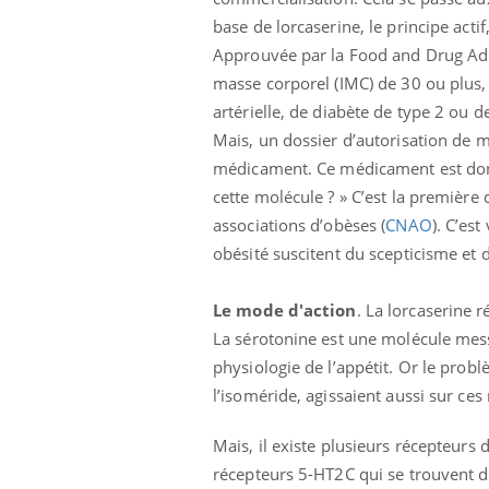
base de lorcaserine, le principe actif
Approuvée par la Food and Drug Adm
masse corporel (IMC) de 30 ou plus,
artérielle, de diabète de type 2 ou d
Mais, un dossier d’autorisation de 
médicament. Ce médicament est donc 
cette molécule ? » C’est la première
Eczéma Chronique des Mains :
Car
Youtube
You
Youtube
associations d’obèses (
CNAO
). C’es
expliquer ma maladie
pré
obésité suscitent du scepticisme et 
Il y a des sujets qui sont faciles à aborder...
Fati
d'autres non ! D'un côté, poser des
mêm
questions sur la maladie d'un proche c'est
care
Le mode d'action
. La lorcaserine 
montrer ...
...
La sérotonine est une molécule mes
physiologie de l’appétit. Or le pro
l’isoméride, agissaient aussi sur ces 
Mais, il existe plusieurs récepteurs d
récepteurs 5-HT2C qui se trouvent dan