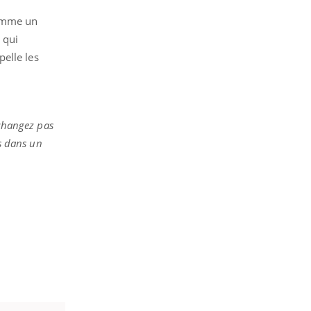
comme un
 qui
elle les
changez pas
us dans un