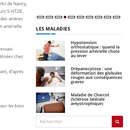
 CHU de Nancy,
teurs 5-HT2B,
 des artères
 artérielle
LES MALADIES
Hypotension
orthostatique : quand la
 essais
pression artérielle chute
au lever
élisées chez
Drépanocytose : une
ant, d’après
déformation des globules
rouges aux conséquences
graves
Maladie de Charcot
(Sclérose latérale
amyotrophique)
pour les bons